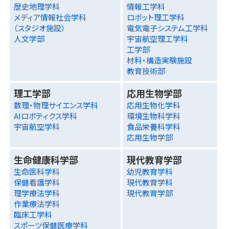
歴史地理学科
情報工学科
メディア情報社会学科
ロボット理工学科
（スタジオ施設）
電気電子システム工学科
人文学部
宇宙航空理工学科
工学部
材料・構造実験施設
教育技術部
理工学部
応用生物学部
数理・物理サイエンス学科
応用生物化学科
AIロボティクス学科
環境生物科学科
宇宙航空学科
食品栄養科学科
応用生物学部
生命健康科学部
現代教育学部
生命医科学科
幼児教育学科
保健看護学科
現代教育学科
理学療法学科
現代教育学部
作業療法学科
臨床工学科
スポーツ保健医療学科