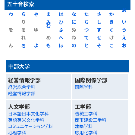
五十音検索
わ
ら
や
ま
は
な
た
さ
か
あ
り
み
ひ
に
ち
し
き
い
を
る
ゆ
む
ふ
ぬ
つ
す
く
う
れ
め
へ
ね
て
せ
け
え
ん
ろ
よ
も
ほ
の
と
そ
こ
お
中部大学
経営情報学部
国際関係学部
経営総合学科
国際学科
経営情報学部
人文学部
工学部
日本語日本文化学科
機械工学科
英語英米文化学科
都市建設工学科
コミュニケーション学科
建築学科
心理学科
応用化学科