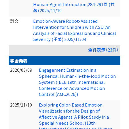
Human-Agent Interaction,284-291頁 (共
著) 2025/11/10
論文
Emotion-Aware Robot-Assisted
Intervention for Children with ASD: An
Analysis of Facial Expressions and Clinical
Severity (単著) 2025/11/04
全件表示（23件）
学会発表
2026/03/09
Engagement Estimation in a
Spherical Human-in-the-loop Motion
System (IEEE 19th International
Conference on Advanced Motion
Control (AMC2026))
2025/11/10
Exploring Color-Based Emotion
Visualization for the Design of
Affective Agents: A Pilot Study in a
Special Needs School (13th
International Conference on Human-