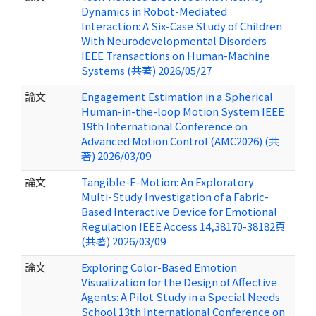
Dynamics in Robot-Mediated
Interaction: A Six-Case Study of Children
With Neurodevelopmental Disorders
IEEE Transactions on Human-Machine
Systems (共著) 2026/05/27
論文
Engagement Estimation in a Spherical
Human-in-the-loop Motion System IEEE
19th International Conference on
Advanced Motion Control (AMC2026) (共
著) 2026/03/09
論文
Tangible-E-Motion: An Exploratory
Multi-Study Investigation of a Fabric-
Based Interactive Device for Emotional
Regulation IEEE Access 14,38170-38182頁
(共著) 2026/03/09
論文
Exploring Color-Based Emotion
Visualization for the Design of Affective
Agents: A Pilot Study in a Special Needs
School 13th International Conference on