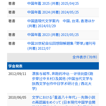
著書
中国年鑑 2025 (共著) 2025/04/25
著書
中国年鑑 2024 (共著) 2024/05/25
著書
中国語現代文学案内 中国、台湾、香港ほか
(共著) 2024/03/29
著書
中国年鑑 2023 (共著) 2023/05/25
著書
中国20世紀自伝回想録解題集 『野草』増刊号
(共著) 2022/07
全件表示（70件）
学会発表
2012/09/11
漂族与城市、奔跑的冲动 ―评徐则臣《跑
步穿过中关村》及其他 (中国当代文学与
陕西文学创作中日学术研讨会 / 西北大
学)
2010/06/05
文学における「重返八十年代」―先鋒小説
の再認識をめぐって (日本現代中国学会関