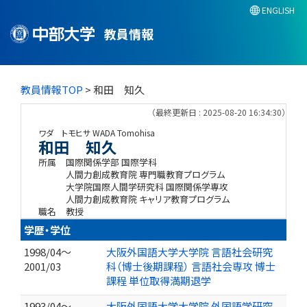
ENGLISH
教員情報
教員情報TOP
> 和田 知久
（最終更新日 : 2025-08-20 16:34:30）
ワダ トモヒサ
WADA Tomohisa
和田 知久
所属
国際関係学部 国際学科
人間力創成教育院 専門職教育プログラム
大学院国際人間学研究科 国際関係学専攻
人間力創成教育院 キャリア教育プログラム
職名
教授
学歴・学位
1998/04～
大阪外国語大学大学院 言語社会研究
2001/03
科（博士後期課程） 言語社会専攻 博士
課程 単位取得満期退学
1993/04～
大阪外国語大学大学院 外国語学研究