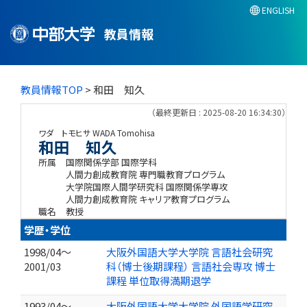
ENGLISH
教員情報
教員情報TOP
> 和田 知久
（最終更新日 : 2025-08-20 16:34:30）
ワダ トモヒサ
WADA Tomohisa
和田 知久
所属
国際関係学部 国際学科
人間力創成教育院 専門職教育プログラム
大学院国際人間学研究科 国際関係学専攻
人間力創成教育院 キャリア教育プログラム
職名
教授
学歴・学位
1998/04～
大阪外国語大学大学院 言語社会研究
2001/03
科（博士後期課程） 言語社会専攻 博士
課程 単位取得満期退学
1993/04～
大阪外国語大学大学院 外国語学研究