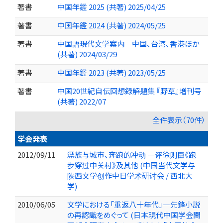
著書
中国年鑑 2025 (共著) 2025/04/25
著書
中国年鑑 2024 (共著) 2024/05/25
著書
中国語現代文学案内 中国、台湾、香港ほか
(共著) 2024/03/29
著書
中国年鑑 2023 (共著) 2023/05/25
著書
中国20世紀自伝回想録解題集 『野草』増刊号
(共著) 2022/07
全件表示（70件）
学会発表
2012/09/11
漂族与城市、奔跑的冲动 ―评徐则臣《跑
步穿过中关村》及其他 (中国当代文学与
陕西文学创作中日学术研讨会 / 西北大
学)
2010/06/05
文学における「重返八十年代」―先鋒小説
の再認識をめぐって (日本現代中国学会関