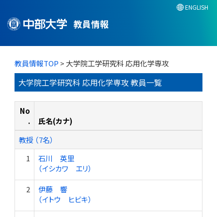
ENGLISH
教員情報
教員情報TOP
> 大学院工学研究科 応用化学専攻
大学院工学研究科 応用化学専攻 教員一覧
No
.
氏名(カナ)
教授 （7名）
1
石川 英里
（イシカワ エリ）
2
伊藤 響
（イトウ ヒビキ）