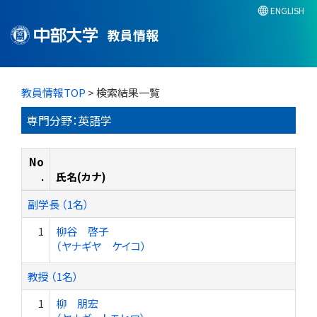
ENGLISH
教員情報
教員情報TOP
> 検索結果一覧
専門分野：英語学
No
.
氏名(カナ)
副学長 （1名）
1
柳谷 啓子
（ヤナギヤ ケイコ）
教授 （1名）
1
柳 朋宏