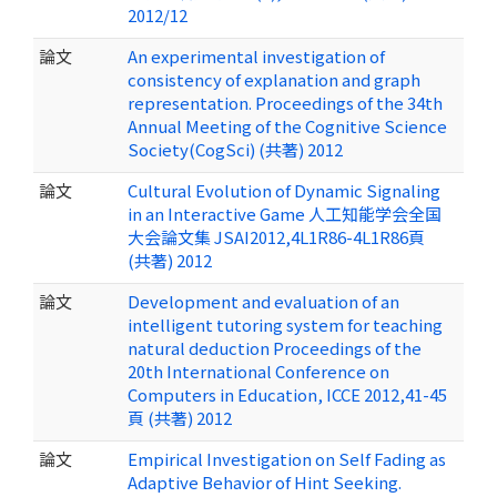
2012/12
論文
An experimental investigation of
consistency of explanation and graph
representation. Proceedings of the 34th
Annual Meeting of the Cognitive Science
Society(CogSci) (共著) 2012
論文
Cultural Evolution of Dynamic Signaling
in an Interactive Game 人工知能学会全国
大会論文集 JSAI2012,4L1R86-4L1R86頁
(共著) 2012
論文
Development and evaluation of an
intelligent tutoring system for teaching
natural deduction Proceedings of the
20th International Conference on
Computers in Education, ICCE 2012,41-45
頁 (共著) 2012
論文
Empirical Investigation on Self Fading as
Adaptive Behavior of Hint Seeking.