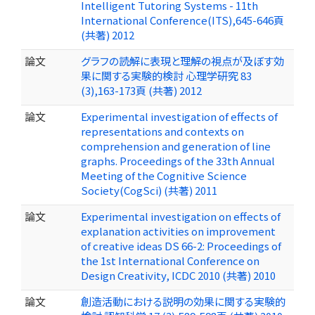
Intelligent Tutoring Systems - 11th
International Conference(ITS),645-646頁
(共著) 2012
論文
グラフの読解に表現と理解の視点が及ぼす効
果に関する実験的検討 心理学研究 83
(3),163-173頁 (共著) 2012
論文
Experimental investigation of effects of
representations and contexts on
comprehension and generation of line
graphs. Proceedings of the 33th Annual
Meeting of the Cognitive Science
Society(CogSci) (共著) 2011
論文
Experimental investigation on effects of
explanation activities on improvement
of creative ideas DS 66-2: Proceedings of
the 1st International Conference on
Design Creativity, ICDC 2010 (共著) 2010
論文
創造活動における説明の効果に関する実験的