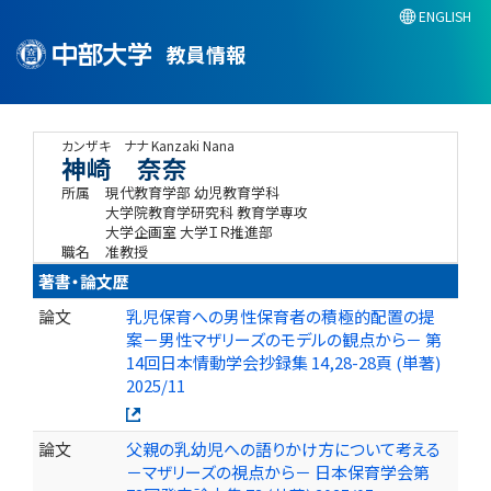
ENGLISH
教員情報
カンザキ ナナ
Kanzaki Nana
神崎 奈奈
所属
現代教育学部 幼児教育学科
大学院教育学研究科 教育学専攻
大学企画室 大学ＩＲ推進部
職名
准教授
著書・論文歴
論文
乳児保育への男性保育者の積極的配置の提
案－男性マザリーズのモデルの観点から－ 第
14回日本情動学会抄録集 14,28-28頁 (単著)
2025/11
論文
父親の乳幼児への語りかけ方について考える
－マザリーズの視点から－ 日本保育学会第