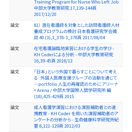
Training Program for Nurse Who Left Job
中部大学教育研究 17,139-144頁
2017/12/20
論文
81） 潜在看護師を対象とした訪問看護師人材
養成プログラムの検討 日本看護研究学会雑
誌 40 (3),3_378-3_378頁 2017/08/04
論文
在宅看護論臨地実習における学生の学び -
KH Coderによる分析 - 中部大学教育研究
16,39-45頁 2016/12
論文
「日本」という外国で暮らすことについて考え
る : 外国人医療支援グループの活動を通じて
—portfolio 人生の再確認のために アリーナ
= Arena / 中部大学国際人間学研究所 編
(18),425-429頁 2015
論文
成人看護学演習における演習補助者との連
携教育 - KH Coder を用いた演習補助者のア
ンケートの分析から - 生命健康科学研究所紀
要 8,121-129頁 2012/03