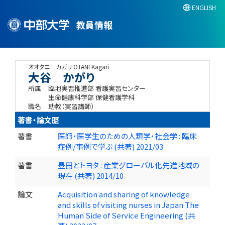
ENGLISH
教員情報
オオタニ カガリ
OTANI Kagari
大谷 かがり
所属
臨地実習推進部 看護実習センター
生命健康科学部 保健看護学科
職名
助教（実習講師）
著書・論文歴
著書
医師・医学生のための人類学・社会学 : 臨床
症例/事例で学ぶ (共著) 2021/03
著書
豊田とトヨタ : 産業グローバル化先進地域の
現在 (共著) 2014/10
論文
Acquisition and sharing of knowledge
and skills of visiting nurses in Japan The
Human Side of Service Engineering (共