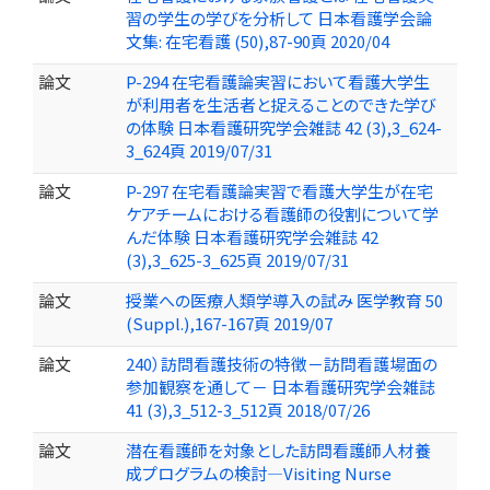
習の学生の学びを分析して 日本看護学会論
文集: 在宅看護 (50),87-90頁 2020/04
論文
P-294 在宅看護論実習において看護大学生
が利用者を生活者と捉えることのできた学び
の体験 日本看護研究学会雑誌 42 (3),3_624-
3_624頁 2019/07/31
論文
P-297 在宅看護論実習で看護大学生が在宅
ケアチームにおける看護師の役割について学
んだ体験 日本看護研究学会雑誌 42
(3),3_625-3_625頁 2019/07/31
論文
授業への医療人類学導入の試み 医学教育 50
(Suppl.),167-167頁 2019/07
論文
240）訪問看護技術の特徴－訪問看護場面の
参加観察を通して－ 日本看護研究学会雑誌
41 (3),3_512-3_512頁 2018/07/26
論文
潜在看護師を対象とした訪問看護師人材養
成プログラムの検討—Visiting Nurse