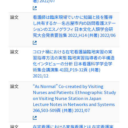
著) 2022/07
論文
看護師は臨床現場でいかに知識と技を獲得
し共有するか—名古屋市内の訪問看護ステー
ションのエスノグラフィ 日本文化人類学会研
究大会発表要旨集 2022,H14 (共著) 2022/06
論文
コロナ禍における在宅看護論臨地実習の実
習指導方法の実態 臨地実習指導者の半構造
化インタビューの分析 日本看護科学学会学
術集会講演集 41回,P19-32頁 (共著)
2021/12
論文
“As Normal” Co-created by Visiting
Nurses and Patients: Ethnographic Study
on Visiting Nurse Station in Japan
Lecture Notes in Networks and Systems
266,503-509頁 (共著) 2021/07
論文
在宅看護における家族看護とは 在宅看護実