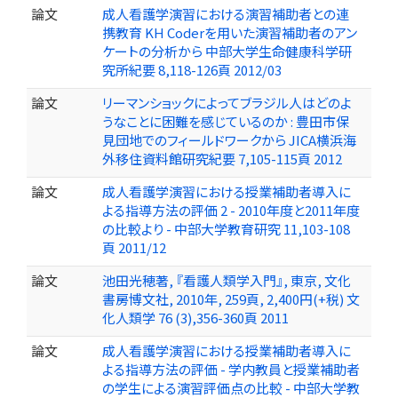
論文
成人看護学演習における演習補助者との連
携教育 KH Coderを用いた演習補助者のアン
ケートの分析から 中部大学生命健康科学研
究所紀要 8,118-126頁 2012/03
論文
リーマンショックによってブラジル人はどのよ
うなことに困難を感じているのか : 豊田市保
見団地でのフィールドワークから JICA横浜海
外移住資料館研究紀要 7,105-115頁 2012
論文
成人看護学演習における授業補助者導入に
よる指導方法の評価 2 - 2010年度と2011年度
の比較より - 中部大学教育研究 11,103-108
頁 2011/12
論文
池田光穂著, 『看護人類学入門』, 東京, 文化
書房博文社, 2010年, 259頁, 2,400円(+税) 文
化人類学 76 (3),356-360頁 2011
論文
成人看護学演習における授業補助者導入に
よる指導方法の評価 - 学内教員と授業補助者
の学生による演習評価点の比較 - 中部大学教