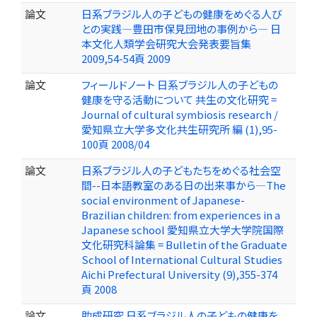
論文
日系ブラジル人の子どもの健康をめぐる人び
との実践―豊田市保見団地の事例から― 日
本文化人類学会研究大会発表要旨集
2009,54-54頁 2009
論文
フィールドノート 日系ブラジル人の子どもの
健康を守る活動について 共生の文化研究 =
Journal of cultural symbiosis research /
愛知県立大学多文化共生研究所 編 (1),95-
100頁 2008/04
論文
日系ブラジル人の子どもたちをめぐる社会空
間--日本語教室のある日の出来事から—The
social environment of Japanese-
Brazilian children: from experiences in a
Japanese school 愛知県立大学大学院国際
文化研究科論集 = Bulletin of the Graduate
School of International Cultural Studies
Aichi Prefectural University (9),355-374
頁 2008
論文
助成研究 日系ブラジル人の子どもの健康を