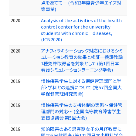
点をあてて― (令和3年度青少年エイズ対
策事業)
2020
Analysis of the activities of the health
control center for the university
students with chronic diseases,
(ICN2020)
2020
アナフィラキシーショック対応におけるシミ
ュレーション教育の効果と検証―養護教諭
1種免許取得者を対象として (第1回日本
看護シミュレーションラーニング学会)
2019
慢性疾患学生に対する保健管理部門と学
部・学科との連携について (第57回全国大
学保健管理研究集会)
2019
慢性疾患学生の支援体制の実態～保健管
理部門の対応～ (全国高等教育障害学生
支援協議会 第5回大会)
2019
知的障害のある思春期女子の月経教育に
関する実態調査 (第122回日本小児科学会