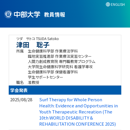
ENGLISH
教員情報
ツダ サトコ
TSUDA Satoko
津田 聡子
所属
生命健康科学部 作業療法学科
臨地実習推進部 作業療法実習センター
人間力創成教育院 専門職教育プログラム
大学院生命健康科学研究科 看護学専攻
生命健康科学部 保健看護学科
学生サポートセンター
職名
准教授
学会発表
2025/08/28
Surf Therapy for Whole Person
Health: Evidence and Opportunities in
Youth Therapeutic Recreation (The
10th WORLD DISABILITY &
REHABILITATION CONFERENCE 2025)