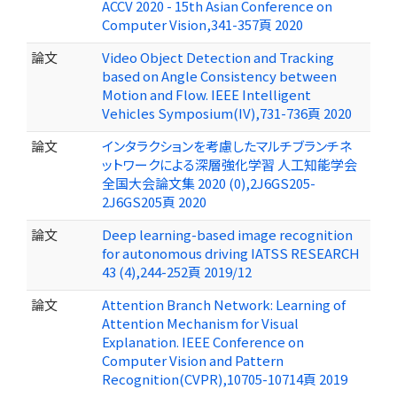
ACCV 2020 - 15th Asian Conference on
Computer Vision,341-357頁 2020
論文
Video Object Detection and Tracking
based on Angle Consistency between
Motion and Flow. IEEE Intelligent
Vehicles Symposium(IV),731-736頁 2020
論文
インタラクションを考慮したマルチブランチネ
ットワークによる深層強化学習 人工知能学会
全国大会論文集 2020 (0),2J6GS205-
2J6GS205頁 2020
論文
Deep learning-based image recognition
for autonomous driving IATSS RESEARCH
43 (4),244-252頁 2019/12
論文
Attention Branch Network: Learning of
Attention Mechanism for Visual
Explanation. IEEE Conference on
Computer Vision and Pattern
Recognition(CVPR),10705-10714頁 2019