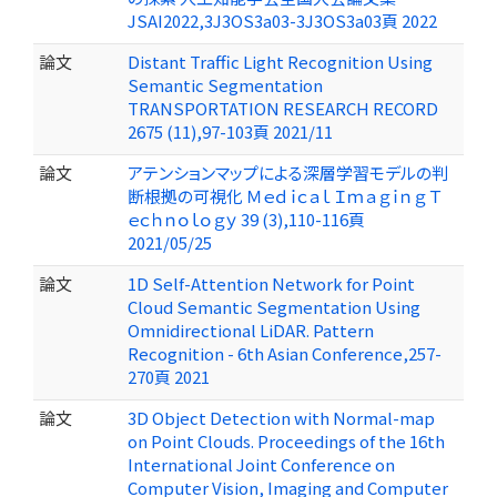
JSAI2022,3J3OS3a03-3J3OS3a03頁 2022
論文
Distant Traffic Light Recognition Using
Semantic Segmentation
TRANSPORTATION RESEARCH RECORD
2675 (11),97-103頁 2021/11
論文
アテンションマップによる深層学習モデルの判
断根拠の可視化 Ｍｅｄｉｃａｌ Ｉｍａｇｉｎｇ Ｔ
ｅｃｈｎｏｌｏｇｙ 39 (3),110-116頁
2021/05/25
論文
1D Self-Attention Network for Point
Cloud Semantic Segmentation Using
Omnidirectional LiDAR. Pattern
Recognition - 6th Asian Conference,257-
270頁 2021
論文
3D Object Detection with Normal-map
on Point Clouds. Proceedings of the 16th
International Joint Conference on
Computer Vision, Imaging and Computer