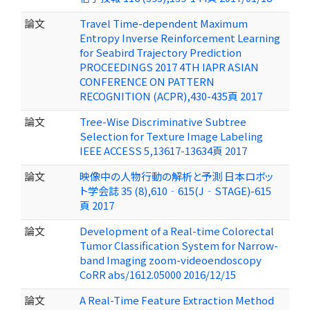
論文
Travel Time-dependent Maximum
Entropy Inverse Reinforcement Learning
for Seabird Trajectory Prediction
PROCEEDINGS 2017 4TH IAPR ASIAN
CONFERENCE ON PATTERN
RECOGNITION (ACPR),430-435頁 2017
論文
Tree-Wise Discriminative Subtree
Selection for Texture Image Labeling
IEEE ACCESS 5,13617-13634頁 2017
論文
映像中の人物行動の解析と予測 日本ロボッ
ト学会誌 35 (8),610‐615(J‐STAGE)-615
頁 2017
論文
Development of a Real-time Colorectal
Tumor Classification System for Narrow-
band Imaging zoom-videoendoscopy
CoRR abs/1612.05000 2016/12/15
論文
A Real-Time Feature Extraction Method