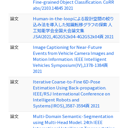
Fine-grained Object Classification. CoRR
abs/2103.14845 2021
論文
Human-in-the-loopによる設計空間の絞り
込み法を導入した知識転移グラフの探索 人
工知能学会全国大会論文集
JSAI2021,4G2GS2k04-4G2GS2k04頁 2021
論文
Image Captioning for Near-Future
Events from Vehicle Camera Images and
Motion Information. IEEE Intelligent
Vehicles Symposium(IV),1378-1384頁
2021
論文
Iterative Coarse-to-Fine 6D-Pose
Estimation Using Back-propagation.
IEEE/RSJ International Conference on
Intelligent Robots and
Systems(IROS),3587-3594頁 2021
論文
Multi-Domain Semantic-Segmentation
using Multi-Head Model. 24th IEEE