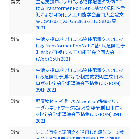
論文
生活支援ロボットによる物体配置タスクにお
けるTransformer PonNetに基づく危険性予
測および可視化 人工知能学会全国大会論文
集 JSAI2021,2J1GS8a03-2J1GS8a03頁
2021
論文
生活支援ロボットによる物体配置タスクにお
けるTransformer PonNetに基づく危険性予
測および可視化 人工知能学会全国大会
(Web) 35th 2021
論文
生活支援ロボットによる物体配置タスクにお
ける危険性予測および視覚的説明生成 日本
ロボット学会学術講演会予稿集(CD-ROM)
39th 2021
論文
配置物体を考慮したAttention機構マルチモ
ーダルネットワークによる衝突予測 日本ロボ
ット学会学術講演会予稿集(CD-ROM) 39th
2021
論文
レシピ画像と説明文を活用した類似シーン検
索による調理動画の要約 精密工学会誌 86