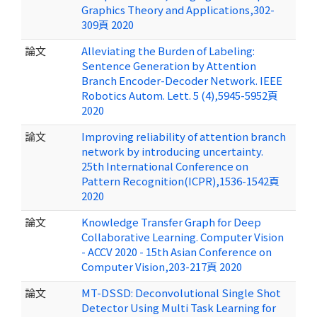
Graphics Theory and Applications,302-
309頁 2020
論文
Alleviating the Burden of Labeling:
Sentence Generation by Attention
Branch Encoder-Decoder Network. IEEE
Robotics Autom. Lett. 5 (4),5945-5952頁
2020
論文
Improving reliability of attention branch
network by introducing uncertainty.
25th International Conference on
Pattern Recognition(ICPR),1536-1542頁
2020
論文
Knowledge Transfer Graph for Deep
Collaborative Learning. Computer Vision
- ACCV 2020 - 15th Asian Conference on
Computer Vision,203-217頁 2020
論文
MT-DSSD: Deconvolutional Single Shot
Detector Using Multi Task Learning for