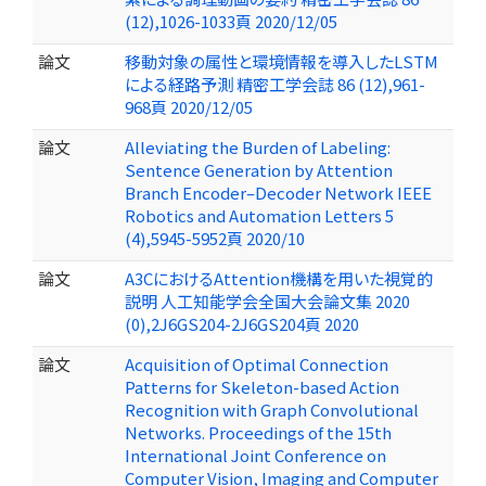
(12),1026-1033頁 2020/12/05
論文
移動対象の属性と環境情報を導入したLSTM
による経路予測 精密工学会誌 86 (12),961-
968頁 2020/12/05
論文
Alleviating the Burden of Labeling:
Sentence Generation by Attention
Branch Encoder–Decoder Network IEEE
Robotics and Automation Letters 5
(4),5945-5952頁 2020/10
論文
A3CにおけるAttention機構を用いた視覚的
説明 人工知能学会全国大会論文集 2020
(0),2J6GS204-2J6GS204頁 2020
論文
Acquisition of Optimal Connection
Patterns for Skeleton-based Action
Recognition with Graph Convolutional
Networks. Proceedings of the 15th
International Joint Conference on
Computer Vision, Imaging and Computer