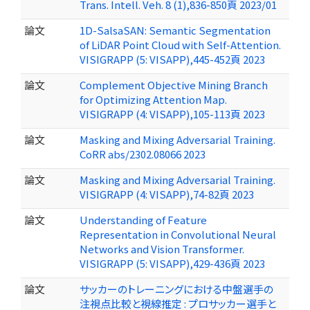
Trans. Intell. Veh. 8 (1),836-850頁 2023/01
論文
1D-SalsaSAN: Semantic Segmentation
of LiDAR Point Cloud with Self-Attention.
VISIGRAPP (5: VISAPP),445-452頁 2023
論文
Complement Objective Mining Branch
for Optimizing Attention Map.
VISIGRAPP (4: VISAPP),105-113頁 2023
論文
Masking and Mixing Adversarial Training.
CoRR abs/2302.08066 2023
論文
Masking and Mixing Adversarial Training.
VISIGRAPP (4: VISAPP),74-82頁 2023
論文
Understanding of Feature
Representation in Convolutional Neural
Networks and Vision Transformer.
VISIGRAPP (5: VISAPP),429-436頁 2023
論文
サッカーのトレーニングにおける中盤選手の
注視点比較と視線推定 : プロサッカー選手と