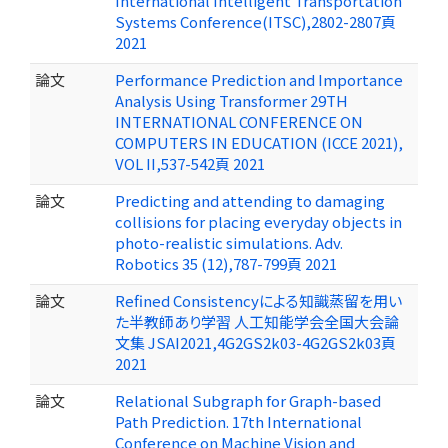
International Intelligent Transportation
Systems Conference(ITSC),2802-2807頁
2021
論文
Performance Prediction and Importance
Analysis Using Transformer 29TH
INTERNATIONAL CONFERENCE ON
COMPUTERS IN EDUCATION (ICCE 2021),
VOL II,537-542頁 2021
論文
Predicting and attending to damaging
collisions for placing everyday objects in
photo-realistic simulations. Adv.
Robotics 35 (12),787-799頁 2021
論文
Refined Consistencyによる知識蒸留を用い
た半教師あり学習 人工知能学会全国大会論
文集 JSAI2021,4G2GS2k03-4G2GS2k03頁
2021
論文
Relational Subgraph for Graph-based
Path Prediction. 17th International
Conference on Machine Vision and