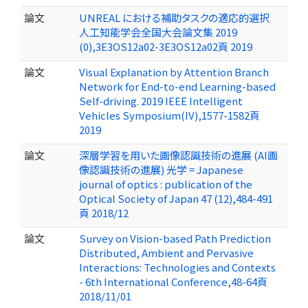
論文
UNREAL における補助タスクの適応的選択
人工知能学会全国大会論文集 2019
(0),3E3OS12a02-3E3OS12a02頁 2019
論文
Visual Explanation by Attention Branch
Network for End-to-end Learning-based
Self-driving. 2019 IEEE Intelligent
Vehicles Symposium(IV),1577-1582頁
2019
論文
深層学習を用いた画像認識技術の進展 (AI画
像認識技術の進展) 光学 = Japanese
journal of optics : publication of the
Optical Society of Japan 47 (12),484-491
頁 2018/12
論文
Survey on Vision-based Path Prediction
Distributed, Ambient and Pervasive
Interactions: Technologies and Contexts
- 6th International Conference,48-64頁
2018/11/01