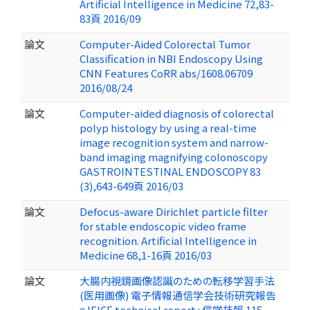
Artificial Intelligence in Medicine 72,83-
83頁 2016/09
論文
Computer-Aided Colorectal Tumor
Classification in NBI Endoscopy Using
CNN Features CoRR abs/1608.06709
2016/08/24
論文
Computer-aided diagnosis of colorectal
polyp histology by using a real-time
image recognition system and narrow-
band imaging magnifying colonoscopy
GASTROINTESTINAL ENDOSCOPY 83
(3),643-649頁 2016/03
論文
Defocus-aware Dirichlet particle filter
for stable endoscopic video frame
recognition. Artificial Intelligence in
Medicine 68,1-16頁 2016/03
論文
大腸内視鏡画像認識のための転移学習手法
(医用画像) 電子情報通信学会技術研究報告
= IEICE technical report : 信学技報 115