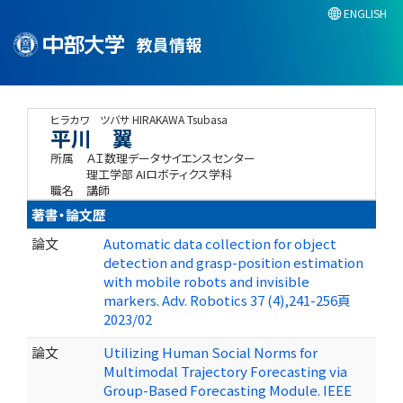
ENGLISH
教員情報
ヒラカワ ツバサ
HIRAKAWA Tsubasa
平川 翼
所属
ＡＩ数理データサイエンスセンター
理工学部 AIロボティクス学科
職名
講師
著書・論文歴
論文
Automatic data collection for object
detection and grasp-position estimation
with mobile robots and invisible
markers. Adv. Robotics 37 (4),241-256頁
2023/02
論文
Utilizing Human Social Norms for
Multimodal Trajectory Forecasting via
Group-Based Forecasting Module. IEEE