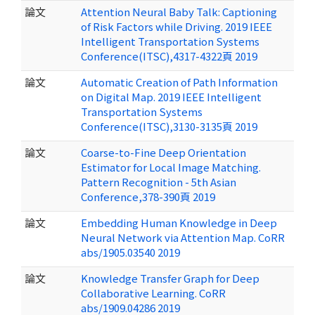
論文
Attention Neural Baby Talk: Captioning
of Risk Factors while Driving. 2019 IEEE
Intelligent Transportation Systems
Conference(ITSC),4317-4322頁 2019
論文
Automatic Creation of Path Information
on Digital Map. 2019 IEEE Intelligent
Transportation Systems
Conference(ITSC),3130-3135頁 2019
論文
Coarse-to-Fine Deep Orientation
Estimator for Local Image Matching.
Pattern Recognition - 5th Asian
Conference,378-390頁 2019
論文
Embedding Human Knowledge in Deep
Neural Network via Attention Map. CoRR
abs/1905.03540 2019
論文
Knowledge Transfer Graph for Deep
Collaborative Learning. CoRR
abs/1909.04286 2019