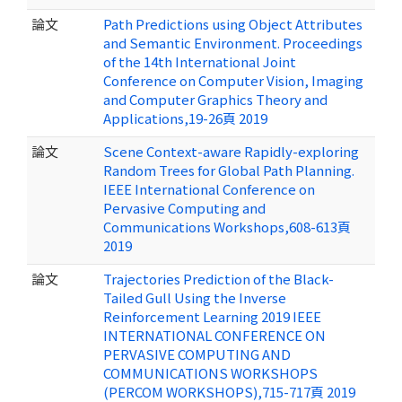
論文
Path Predictions using Object Attributes
and Semantic Environment. Proceedings
of the 14th International Joint
Conference on Computer Vision, Imaging
and Computer Graphics Theory and
Applications,19-26頁 2019
論文
Scene Context-aware Rapidly-exploring
Random Trees for Global Path Planning.
IEEE International Conference on
Pervasive Computing and
Communications Workshops,608-613頁
2019
論文
Trajectories Prediction of the Black-
Tailed Gull Using the Inverse
Reinforcement Learning 2019 IEEE
INTERNATIONAL CONFERENCE ON
PERVASIVE COMPUTING AND
COMMUNICATIONS WORKSHOPS
(PERCOM WORKSHOPS),715-717頁 2019