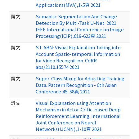
Applications(MVA),1-5頁 2021
論文
Semantic Segmentation And Change
Detection By Multi-Task U-Net. 2021
IEEE International Conference on Image
Processing(ICIP),619-623頁 2021
論文
ST-ABN: Visual Explanation Taking into
Account Spatio-temporal Information
for Video Recognition. CoRR
abs/2110.15574 2021
論文
Super-Class Mixup for Adjusting Training
Data. Pattern Recognition - 6th Asian
Conference,45-58頁 2021
論文
Visual Explanation using Attention
Mechanism in Actor-Critic-based Deep
Reinforcement Learning. International
Joint Conference on Neural
Networks(IJCNN),1-10頁 2021