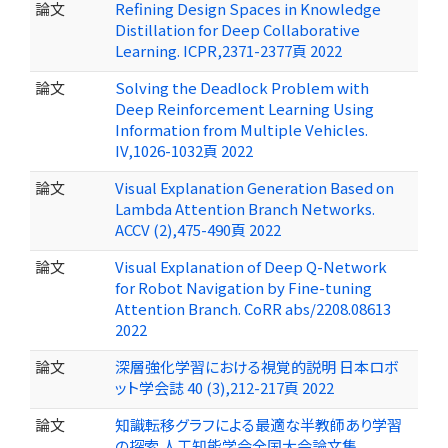
論文
Refining Design Spaces in Knowledge
Distillation for Deep Collaborative
Learning. ICPR,2371-2377頁 2022
論文
Solving the Deadlock Problem with
Deep Reinforcement Learning Using
Information from Multiple Vehicles.
IV,1026-1032頁 2022
論文
Visual Explanation Generation Based on
Lambda Attention Branch Networks.
ACCV (2),475-490頁 2022
論文
Visual Explanation of Deep Q-Network
for Robot Navigation by Fine-tuning
Attention Branch. CoRR abs/2208.08613
2022
論文
深層強化学習における視覚的説明 日本ロボ
ット学会誌 40 (3),212-217頁 2022
論文
知識転移グラフによる最適な半教師あり学習
の探索 人工知能学会全国大会論文集