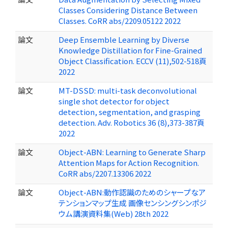
Classes Considering Distance Between
Classes. CoRR abs/2209.05122 2022
論文
Deep Ensemble Learning by Diverse
Knowledge Distillation for Fine-Grained
Object Classification. ECCV (11),502-518頁
2022
論文
MT-DSSD: multi-task deconvolutional
single shot detector for object
detection, segmentation, and grasping
detection. Adv. Robotics 36 (8),373-387頁
2022
論文
Object-ABN: Learning to Generate Sharp
Attention Maps for Action Recognition.
CoRR abs/2207.13306 2022
論文
Object-ABN:動作認識のためのシャープなア
テンションマップ生成 画像センシングシンポジ
ウム講演資料集(Web) 28th 2022