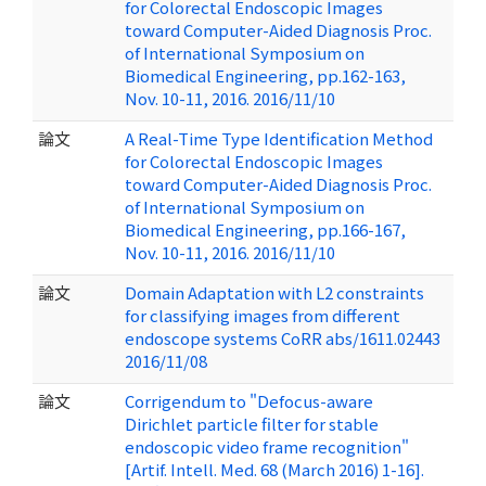
for Colorectal Endoscopic Images
toward Computer-Aided Diagnosis Proc.
of International Symposium on
Biomedical Engineering, pp.162-163,
Nov. 10-11, 2016. 2016/11/10
論文
A Real-Time Type Identification Method
for Colorectal Endoscopic Images
toward Computer-Aided Diagnosis Proc.
of International Symposium on
Biomedical Engineering, pp.166-167,
Nov. 10-11, 2016. 2016/11/10
論文
Domain Adaptation with L2 constraints
for classifying images from different
endoscope systems CoRR abs/1611.02443
2016/11/08
論文
Corrigendum to "Defocus-aware
Dirichlet particle filter for stable
endoscopic video frame recognition"
[Artif. Intell. Med. 68 (March 2016) 1-16].