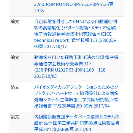
32nd,ROMBUNNO.3Pin1.35-3Pin135頁
2018
論文
自己状態を付与したCNNによる自動運転制
御の高精度化 (パターン認識・メディア理解)
電子情報通信学会技術研究報告 = IEICE
technical report : 信学技報 117 (238),85-
90頁 2017/10/12
論文
動画像を用いた経路予測手法の分類 電子情
報通信学会技術研究報告 117
(238(PRMU2017 63-100)),109‐118
2017/10/05
論文
バイオメディカルアプリケーションのためのソ
フトウェア・ハードウェア協調設計による画像
処理システム 生体医歯工学共同研究拠点成
果報告書 平成28年度,89-89頁 2017/04
論文
内視鏡診断支援データベース構築システムの
設計 生体医歯工学共同研究拠点成果報告書
平成28年度,88-88頁 2017/04