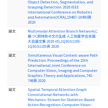
Object Detection, Segmentation, and
Grasping Detection. 2020 IEEE
International Conference on Robotics
and Automation(ICRA),10487-10493頁
2020
論文
Multimodal Attention Branch Networkに
基づく把持命令文の生成 人工知能学会全国
大会論文集 2020 (0),1Q3GS1105-
1Q3GS1105頁 2020
論文
Simultaneous Visual Context-aware Path
Prediction. Proceedings of the 15th
International Joint Conference on
Computer Vision, Imaging and Computer
Graphics Theory and Applications,741-
748頁 2020
論文
Spatial Temporal Attention Graph
Convolutional Networks with
Mechanics-Stream for Skeleton-Based
Action Recognition. Computer Vision -