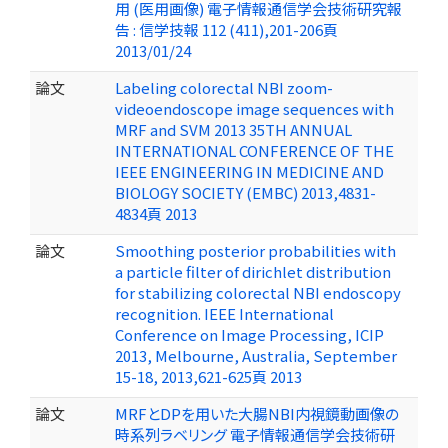
用 (医用画像) 電子情報通信学会技術研究報
告 : 信学技報 112 (411),201-206頁
2013/01/24
論文
Labeling colorectal NBI zoom-
videoendoscope image sequences with
MRF and SVM 2013 35TH ANNUAL
INTERNATIONAL CONFERENCE OF THE
IEEE ENGINEERING IN MEDICINE AND
BIOLOGY SOCIETY (EMBC) 2013,4831-
4834頁 2013
論文
Smoothing posterior probabilities with
a particle filter of dirichlet distribution
for stabilizing colorectal NBI endoscopy
recognition. IEEE International
Conference on Image Processing, ICIP
2013, Melbourne, Australia, September
15-18, 2013,621-625頁 2013
論文
MRFとDPを用いた大腸NBI内視鏡動画像の
時系列ラベリング 電子情報通信学会技術研