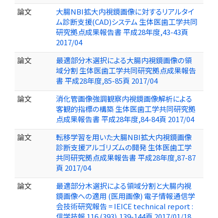
論文
大腸NBI拡大内視鏡画像に対するリアルタイ
ム診断支援(CAD)システム 生体医歯工学共同
研究拠点成果報告書 平成28年度,43-43頁
2017/04
論文
最適部分木選択による大腸内視鏡画像の領
域分割 生体医歯工学共同研究拠点成果報告
書 平成28年度,85-85頁 2017/04
論文
消化管画像強調観察内視鏡画像解析による
客観的指標の構築 生体医歯工学共同研究拠
点成果報告書 平成28年度,84-84頁 2017/04
論文
転移学習を用いた大腸NBI拡大内視鏡画像
診断支援アルゴリズムの開発 生体医歯工学
共同研究拠点成果報告書 平成28年度,87-87
頁 2017/04
論文
最適部分木選択による領域分割と大腸内視
鏡画像への適用 (医用画像) 電子情報通信学
会技術研究報告 = IEICE technical report :
信学技報 116 (393),139-144頁 2017/01/18