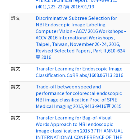
(401),223-227頁 2016/01/19
論文
Discriminative Subtree Selection for
NBI Endoscopic Image Labeling.
Computer Vision - ACCV 2016 Workshops -
ACCV 2016 International Workshops,
Taipei, Taiwan, November 20-24, 2016,
Revised Selected Papers, Part II,610-624
頁 2016
論文
Transfer Learning for Endoscopic Image
Classification. CoRR abs/1608.06713 2016
論文
Trade-off between speed and
performance for colorectal endoscopic
NBI image classification Proc. of SPIE
Medical Imaging 2015,9413-9416頁 2015
論文
Transfer Learning for Bag-of-Visual
Words Approach to NBI endoscopic
image classification 2015 37TH ANNUAL
INTERNATIONAL CONFERENCE OF THE