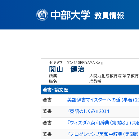
教員情報
セキヤマ ケンジ
SEKIYAMA Kenji
関山 健治
所属
人間力創成教育院 語学教育
職名
准教授
著書・論文歴
著書
英語辞書マイスターへの道 (単著) 201
著書
『英語のしくみ』 2014
著書
『ウィズダム英和辞典（第3版）』 (共著)
著書
『プログレッシブ英和中辞典（第5版）』 (