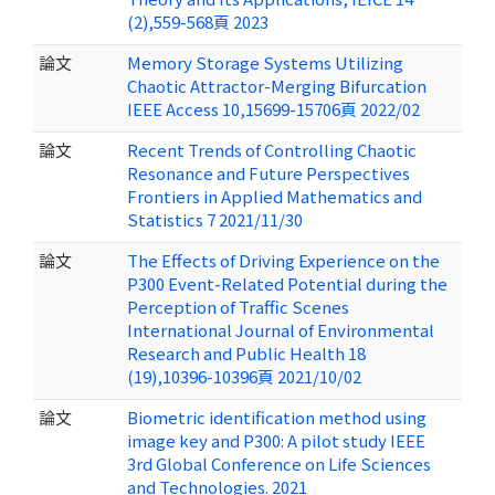
(2),559-568頁 2023
論文
Memory Storage Systems Utilizing
Chaotic Attractor-Merging Bifurcation
IEEE Access 10,15699-15706頁 2022/02
論文
Recent Trends of Controlling Chaotic
Resonance and Future Perspectives
Frontiers in Applied Mathematics and
Statistics 7 2021/11/30
論文
The Effects of Driving Experience on the
P300 Event-Related Potential during the
Perception of Traffic Scenes
International Journal of Environmental
Research and Public Health 18
(19),10396-10396頁 2021/10/02
論文
Biometric identification method using
image key and P300: A pilot study IEEE
3rd Global Conference on Life Sciences
and Technologies. 2021