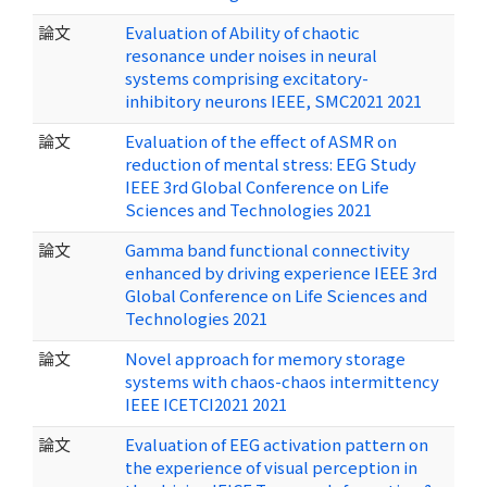
論文
Evaluation of Ability of chaotic
resonance under noises in neural
systems comprising excitatory-
inhibitory neurons IEEE, SMC2021 2021
論文
Evaluation of the effect of ASMR on
reduction of mental stress: EEG Study
IEEE 3rd Global Conference on Life
Sciences and Technologies 2021
論文
Gamma band functional connectivity
enhanced by driving experience IEEE 3rd
Global Conference on Life Sciences and
Technologies 2021
論文
Novel approach for memory storage
systems with chaos-chaos intermittency
IEEE ICETCI2021 2021
論文
Evaluation of EEG activation pattern on
the experience of visual perception in