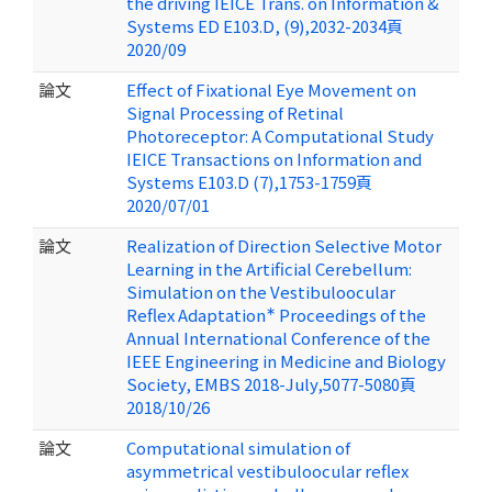
the driving IEICE Trans. on Information &
Systems ED E103.D, (9),2032-2034頁
2020/09
論文
Effect of Fixational Eye Movement on
Signal Processing of Retinal
Photoreceptor: A Computational Study
IEICE Transactions on Information and
Systems E103.D (7),1753-1759頁
2020/07/01
論文
Realization of Direction Selective Motor
Learning in the Artificial Cerebellum:
Simulation on the Vestibuloocular
∗
Reflex Adaptation
Proceedings of the
Annual International Conference of the
IEEE Engineering in Medicine and Biology
Society, EMBS 2018-July,5077-5080頁
2018/10/26
論文
Computational simulation of
asymmetrical vestibuloocular reflex