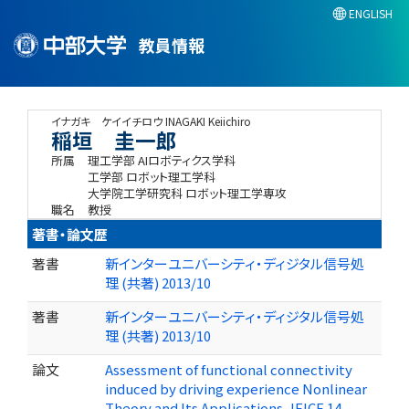
ENGLISH
教員情報
イナガキ ケイイチロウ
INAGAKI Keiichiro
稲垣 圭一郎
所属
理工学部 AIロボティクス学科
工学部 ロボット理工学科
大学院工学研究科 ロボット理工学専攻
職名
教授
著書・論文歴
著書
新インターユニバーシティ・ディジタル信号処
理 (共著) 2013/10
著書
新インターユニバーシティ・ディジタル信号処
理 (共著) 2013/10
論文
Assessment of functional connectivity
induced by driving experience Nonlinear
Theory and Its Applications, IEICE 14