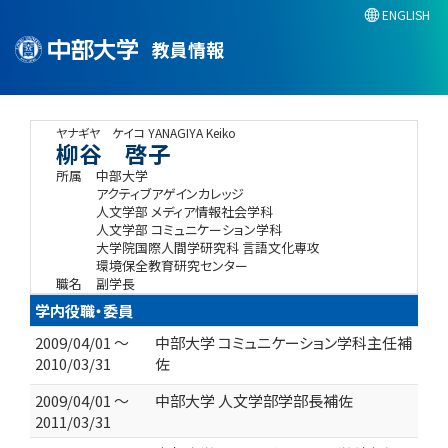
ENGLISH
教員情報
ヤナギヤ ケイコ
YANAGIYA Keiko
柳谷 啓子
所属
中部大学
アクティブアゲインカレッジ
人文学部 メディア情報社会学科
人文学部 コミュニケーション学科
大学院国際人間学研究科 言語文化専攻
環境保全教育研究センター
職名
副学長
学内役職・委員
2009/04/01 ～
中部大学 コミュニケーション学科主任補
2010/03/31
佐
2009/04/01 ～
中部大学 人文学部学部長補佐
2011/03/31