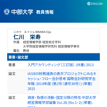
ENGLISH
教員情報
ニカワ エイジュ
NIKAWA Eiju
仁川 栄寿
所属
経営情報学部 経営総合学科
大学院経営情報学研究科 経営情報学専攻
職名
教授
著書・論文歴
著書
入門アカウンティング［三訂版］ (共著) 2013
論文
IASBの財務諸表の表示プロジェクトにみるキ
ャッシュ・フロー会計思考 国際会計研究学会
年報-2014年度 (第2号（通号36号）) (単著)
2015
論文
資産・負債の流動・固定分類の特性 中部大学
経営情報学部論集 Vol.28 (No.1・2) (単著)