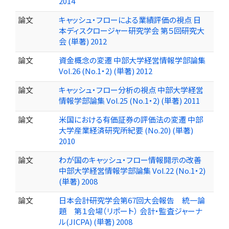
2014
論文
キャッシュ・フローによる業績評価の視点 日
本ディスクロージャー研究学会 第５回研究大
会 (単著) 2012
論文
資金概念の変遷 中部大学経営情報学部論集
Vol.26 (No.1・2) (単著) 2012
論文
キャッシュ・フロー分析の視点 中部大学経営
情報学部論集 Vol.25 (No.1・2) (単著) 2011
論文
米国における有価証券の評価法の変遷 中部
大学産業経済研究所紀要 (No.20) (単著)
2010
論文
わが国のキャッシュ・フロー情報開示の改善
中部大学経営情報学部論集 Vol.22 (No.1・2)
(単著) 2008
論文
日本会計研究学会第67回大会報告 統一論
題 第１会場（リポート） 会計・監査ジャーナ
ル(JICPA) (単著) 2008