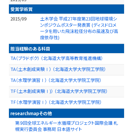
受賞学術賞
2015/09
土木学会 平成27年度第23回地球環境シ
ンポジウムポスター発表賞 (ディスドロメ
ータを用いた飛沫粒径分布の風速及び高
度依存性)
担当経験のある科目
TA（ブラドボク） （北海道大学高等教育推進機構）
TA（土木創成実験Ⅰ） （北海道大学大学院工学院）
TA（水理学演習Ⅰ） （北海道大学大学院工学院）
TF（土木創成実験Ⅰ)） （北海道大学大学院工学院）
TF（水理学演習Ⅰ） （北海道大学大学院工学院）
researchmapその他
第９回全球エネルギー水循環プロジェクト国際会議 札
幌実行委員会 事務局 日本語サイト