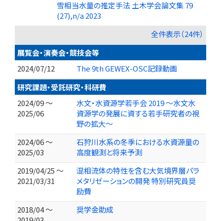
雪相当水量の推定手法 土木学会論文集 79
(27),n/a 2023
全件表示（24件）
展覧会・演奏会・競技会等
2024/07/12
The 9th GEWEX-OSC記録動画
研究課題・受託研究・科研費
2024/09 ～
水文・水資源学若手会 2019 〜水文水
2025/06
資源学の発展に資する若手研究者の視
野の拡大〜
2024/06 ～
石狩川水系の冬季における水資源量の
2025/03
高度観測と将来予測
2019/04/25 ～
混相流体の特性を含む大気境界層パラ
2021/03/31
メタリゼーションの開発 特別研究員奨
励費
2018/04 ～
奨学金助成
2019/03