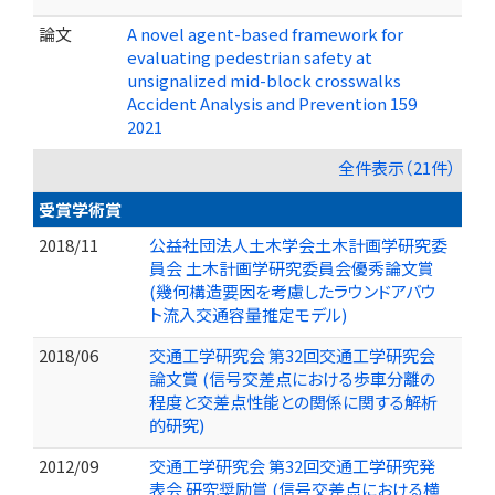
論文
A novel agent-based framework for
evaluating pedestrian safety at
unsignalized mid-block crosswalks
Accident Analysis and Prevention 159
2021
全件表示（21件）
受賞学術賞
2018/11
公益社団法人土木学会土木計画学研究委
員会 土木計画学研究委員会優秀論文賞
(幾何構造要因を考慮したラウンドアバウ
ト流入交通容量推定モデル)
2018/06
交通工学研究会 第32回交通工学研究会
論文賞 (信号交差点における歩車分離の
程度と交差点性能との関係に関する解析
的研究)
2012/09
交通工学研究会 第32回交通工学研究発
表会 研究奨励賞 (信号交差点における横