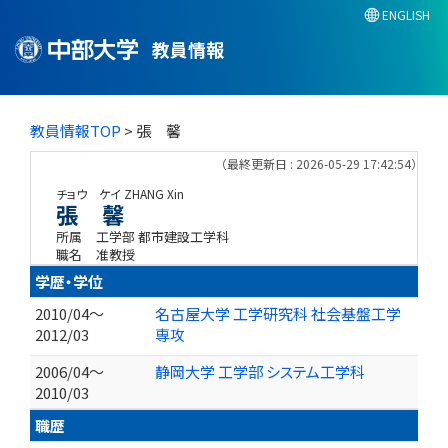
ENGLISH
教員情報
教員情報TOP
> 張 馨
（最終更新日 : 2026-05-29 17:42:54）
チョウ ケイ
ZHANG Xin
張 馨
所属
工学部 都市建設工学科
職名
准教授
学歴・学位
2010/04～
名古屋大学 工学研究科 社会基盤工学
2012/03
専攻
2006/04～
静岡大学 工学部 システム工学科
2010/03
職歴