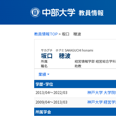
教員情報
教員情報TOP
> 坂口 穂波
サカグチ ホナミ
SAKAGUCHI honami
坂口 穂波
所属
経営情報学部 経営総合学科
職名
助教
業績
学歴・学位
2013/04～2022/03
神戸大学 大学院
2009/04～2013/03
神戸大学 経営学
所属学会