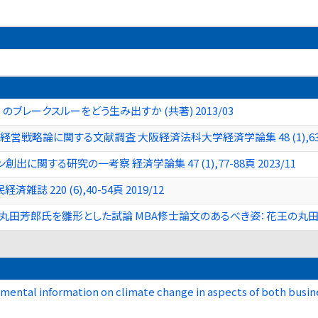
) のブレークスルーをどう生み出すか (共著) 2013/03
営戦略論に関する文献調査 大阪経済法科大学経済学論集 48 (1),63-78
関する研究の一考察 経済学論集 47 (1),77-88頁 2023/11
220 (6),40-54頁 2019/12
芳郎氏を雛形とした試論 MBA修士論文のあるべき姿：花王の丸田芳郎氏を雛形
onmental information on climate change in aspects of both b