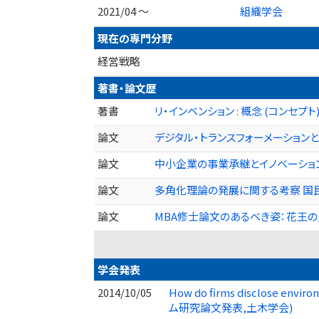
2021/04 ～
組織学会
現在の専門分野
経営戦略
著書・論文歴
著書
リ・インベンション : 概念 (コンセプト
論文
デジタル・トランスフォーメーションと経
論文
中小企業の事業承継とイノベーション創出に
論文
多角化理論の発展に関する考察 国民経済雑誌 
論文
MBA修士論文のあるべき姿：花王の丸田
学会発表
2014/10/05
How do firms disclose envir
ム研究論文発表,土木学会)