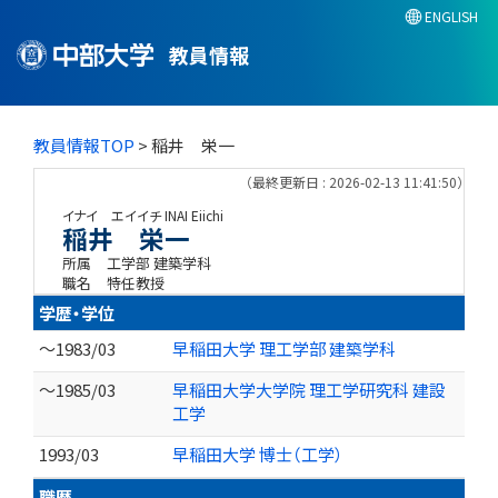
ENGLISH
教員情報
教員情報TOP
> 稲井 栄一
（最終更新日 : 2026-02-13 11:41:50）
イナイ エイイチ
INAI Eiichi
稲井 栄一
所属
工学部 建築学科
職名
特任教授
学歴・学位
～1983/03
早稲田大学 理工学部 建築学科
～1985/03
早稲田大学大学院 理工学研究科 建設
工学
1993/03
早稲田大学 博士（工学）
職歴