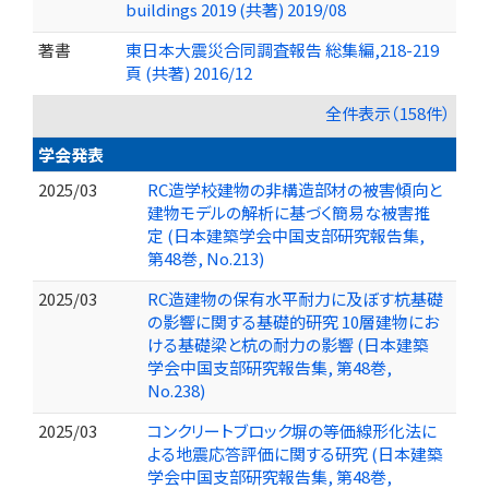
buildings 2019 (共著) 2019/08
著書
東日本大震災合同調査報告 総集編,218-219
頁 (共著) 2016/12
全件表示（158件）
学会発表
2025/03
RC造学校建物の非構造部材の被害傾向と
建物モデルの解析に基づく簡易な被害推
定 (日本建築学会中国支部研究報告集,
第48巻, No.213)
2025/03
RC造建物の保有水平耐力に及ぼす杭基礎
の影響に関する基礎的研究 10層建物にお
ける基礎梁と杭の耐力の影響 (日本建築
学会中国支部研究報告集, 第48巻,
No.238)
2025/03
コンクリートブロック塀の等価線形化法に
よる地震応答評価に関する研究 (日本建築
学会中国支部研究報告集, 第48巻,