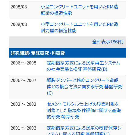
2008/08
小型コンクリートユニットを用いたRM造
壁梁の構造性能
2008/08
小型コンクリートユニットを用いたRM造
耐力壁の構造性能
全件表示（86件）
研究課題・受託研究・科研費
2006 ～ 2008
定期借家方式による民家再生システム
の社会実験と検証 基盤研究(B)
2006 ～ 2007
鋼製ダンパーと鉄筋コンクリート造躯
体との接合方法に関する研究 基盤研究
(C)
2002 ～ 2002
セメントモルタル仕上げの界面剥離を
対象とした破壊条件評価に関する基礎
的研究 萌芽研究
2001 ～ 2002
定期借家方式による民家の改修保存シ
ステムに関する研究 基盤研究(C)