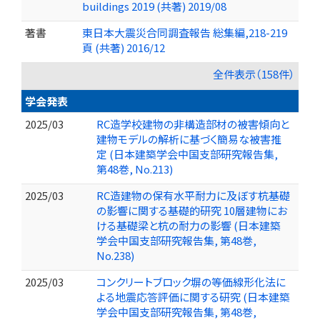
buildings 2019 (共著) 2019/08
著書
東日本大震災合同調査報告 総集編,218-219
頁 (共著) 2016/12
全件表示（158件）
学会発表
2025/03
RC造学校建物の非構造部材の被害傾向と
建物モデルの解析に基づく簡易な被害推
定 (日本建築学会中国支部研究報告集,
第48巻, No.213)
2025/03
RC造建物の保有水平耐力に及ぼす杭基礎
の影響に関する基礎的研究 10層建物にお
ける基礎梁と杭の耐力の影響 (日本建築
学会中国支部研究報告集, 第48巻,
No.238)
2025/03
コンクリートブロック塀の等価線形化法に
よる地震応答評価に関する研究 (日本建築
学会中国支部研究報告集, 第48巻,