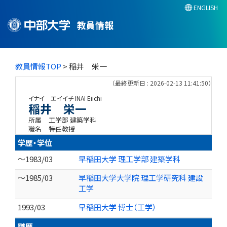
ENGLISH
教員情報
教員情報TOP
> 稲井 栄一
（最終更新日 : 2026-02-13 11:41:50）
イナイ エイイチ
INAI Eiichi
稲井 栄一
所属
工学部 建築学科
職名
特任教授
学歴・学位
～1983/03
早稲田大学 理工学部 建築学科
～1985/03
早稲田大学大学院 理工学研究科 建設
工学
1993/03
早稲田大学 博士（工学）
職歴