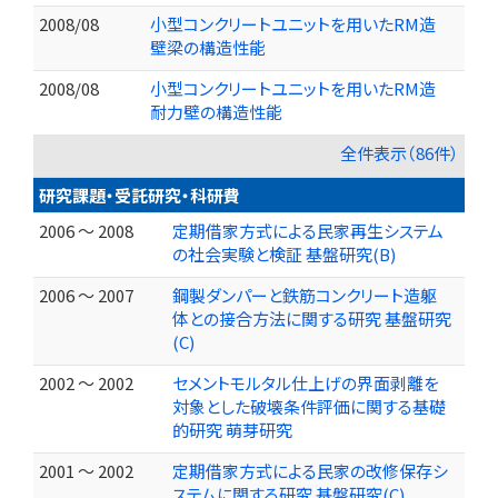
2008/08
小型コンクリートユニットを用いたRM造
壁梁の構造性能
2008/08
小型コンクリートユニットを用いたRM造
耐力壁の構造性能
全件表示（86件）
研究課題・受託研究・科研費
2006 ～ 2008
定期借家方式による民家再生システム
の社会実験と検証 基盤研究(B)
2006 ～ 2007
鋼製ダンパーと鉄筋コンクリート造躯
体との接合方法に関する研究 基盤研究
(C)
2002 ～ 2002
セメントモルタル仕上げの界面剥離を
対象とした破壊条件評価に関する基礎
的研究 萌芽研究
2001 ～ 2002
定期借家方式による民家の改修保存シ
ステムに関する研究 基盤研究(C)