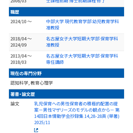
2008/03
士課程前期 博士前期課程 修了
職歴
2024/10 ～
中部大学 現代教育学部 幼児教育学科
准教授
2018/04 ～
名古屋女子大学短期大学部 保育学科
2024/09
准教授
2013/04 ～
名古屋女子大学短期大学部 保育学科
2018/03
専任講師
現在の専門分野
認知科学, 教育心理学
著書・論文歴
論文
乳児保育への男性保育者の積極的配置の提
案－男性マザリーズのモデルの観点から－ 第
14回日本情動学会抄録集 14,28-28頁 (単著)
2025/11