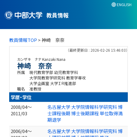
ENGLISH
教員情報
教員情報TOP
> 神崎 奈奈
（最終更新日 : 2026-02-26 15:46:03）
カンザキ ナナ
Kanzaki Nana
神崎 奈奈
所属
現代教育学部 幼児教育学科
大学院教育学研究科 教育学専攻
大学企画室 大学ＩＲ推進部
職名
准教授
学歴・学位
2008/04～
名古屋大学 大学院情報科学研究科 博
2011/03
士課程後期 博士後期課程 単位取得満
期退学
2006/04～
名古屋大学 大学院情報科学研究科 博