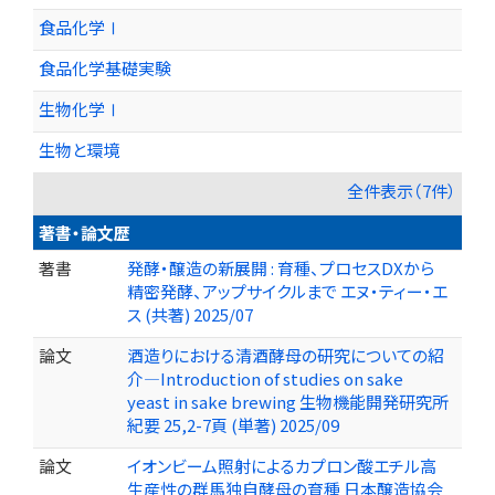
食品化学Ⅰ
食品化学基礎実験
生物化学Ⅰ
生物と環境
全件表示（7件）
著書・論文歴
著書
発酵・醸造の新展開 : 育種、プロセスDXから
精密発酵、アップサイクルまで エヌ・ティー・エ
ス (共著) 2025/07
論文
酒造りにおける清酒酵母の研究についての紹
介—Introduction of studies on sake
yeast in sake brewing 生物機能開発研究所
紀要 25,2-7頁 (単著) 2025/09
論文
イオンビーム照射によるカプロン酸エチル高
生産性の群馬独自酵母の育種 日本醸造協会