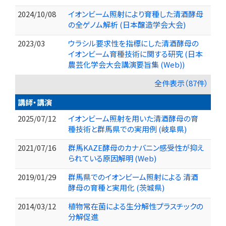
2024/10/08
イオンビーム照射により育種した清酒酵母
の全ゲノム解析 (日本醸造学会大会)
2023/03
ウラシル要求性を指標にした清酒酵母の
イオンビーム育種技術に関する研究 (日本
農芸化学会大会講演要旨集 (Web))
全件表示（87件）
講師・講演
2025/07/12
イオンビーム照射を用いた清酒酵母の育
種技術と群馬県での実用例 (岐阜県)
2021/07/16
群馬KAZE酵母のカナバニン感受性が抑え
られている原因解明 (Web)
2019/01/29
群馬県でのイオンビーム照射による 清酒
酵母の育種と実用化 (茨城県)
2014/03/12
植物常在菌による生分解性プラスチックの
分解促進