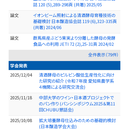
誌 120 (5),289-298頁 (共著) 2025/05
論文
イオンビーム照射による清酒酵母育種技術の
基礎検討 日本醸造協会誌 119 (6),323-335頁
(共著) 2024/06
論文
群馬県産ぶどう果実より分離した酵母の発酵
食品への利用 JETI 72 (2),25-31頁 2024/02
全件表示（79件）
学会発表
2025/12/04
清酒酵母のピルビン酸低生産性化に向け
た研究の紹介 (令和７年度 愛知県農学系
４機関による研究交流会)
2025/11/18
中部大学のワイン・日本酒プロジェクトで
のパン作り (パンシンポジウム2025＆第11
回CHUBU懇話会)
2025/10/08
拡大培養酵母仕込みのための基礎的検討
(日本醸造学会大会)