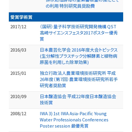
の利用 特別研究員奨励費
受賞学術賞
2017/12
（国研）量子科学技術研究開発機構 QST
高崎サイエンスフェスタ2017ポスター優秀
賞
2016/03
日本農芸化学会 2016年度大会トピックス
(生分解性プラスチック分解酵素と植物病
原菌を利用した除草効果)
2015/01
独立行政法人農業環境技術研究所 平成
26年度（第7回）農業環境技術研究所若手
研究者奨励賞
2010/09
日本醸造協会 平成22年度日本醸造協会
技術賞
2008/12
IWA 3) 1st IWA Asia-Pacific Young
Water Professionals Conferences
Poster session 最優秀賞