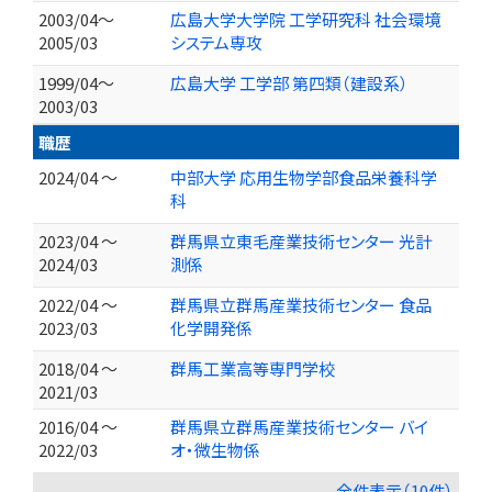
2003/04～
広島大学大学院 工学研究科 社会環境
2005/03
システム専攻
1999/04～
広島大学 工学部 第四類（建設系）
2003/03
職歴
2024/04 ～
中部大学 応用生物学部食品栄養科学
科
2023/04 ～
群馬県立東毛産業技術センター 光計
2024/03
測係
2022/04 ～
群馬県立群馬産業技術センター 食品
2023/03
化学開発係
2018/04 ～
群馬工業高等専門学校
2021/03
2016/04 ～
群馬県立群馬産業技術センター バイ
2022/03
オ・微生物係
全件表示（10件）