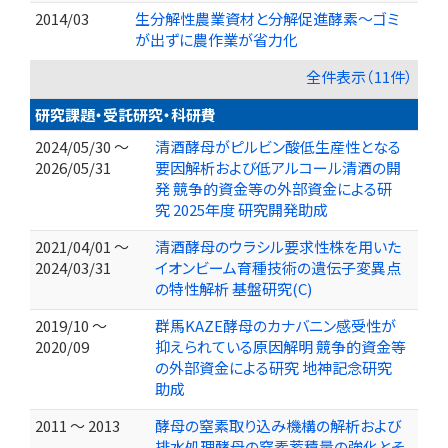
2014/03
生分解性農業資材と分解促進酵素～ゴミ
が出ずに農作業が省力化
全件表示（11件）
研究課題・受託研究・科研費
2024/05/30 ～
清酒酵母がピルビン酸低生産性となる
2026/05/31
要因解析および低アルコール清酒の開
発 競争的資金等の外部資金による研
究 2025年度 研究開発助成
2021/04/01 ～
清酒酵母のウラシル要求性株を用いた
2024/03/31
イオンビーム育種技術の遺伝子変異点
の特性解析 基盤研究(C)
2019/10 ～
群馬KAZE酵母のカナバニン感受性が
2020/09
抑えられている原因解明 競争的資金等
の外部資金による研究 地神記念研究
助成
2011 ～ 2013
酵母の窒素取り込み機構の解析および
排水処理酵母の窒素蓄積量の強化とそ