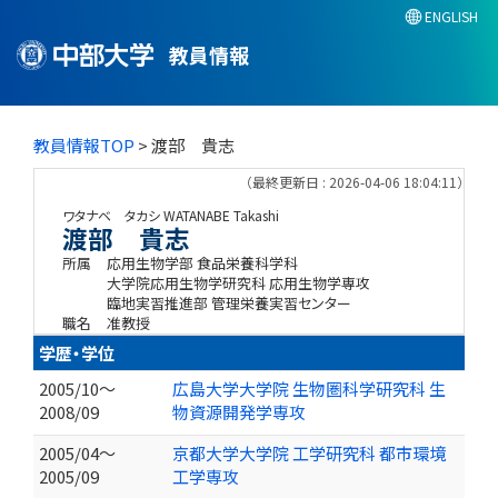
ENGLISH
教員情報
教員情報TOP
> 渡部 貴志
（最終更新日 : 2026-04-06 18:04:11）
ワタナベ タカシ
WATANABE Takashi
渡部 貴志
所属
応用生物学部 食品栄養科学科
大学院応用生物学研究科 応用生物学専攻
臨地実習推進部 管理栄養実習センター
職名
准教授
学歴・学位
2005/10～
広島大学大学院 生物圏科学研究科 生
2008/09
物資源開発学専攻
2005/04～
京都大学大学院 工学研究科 都市環境
2005/09
工学専攻