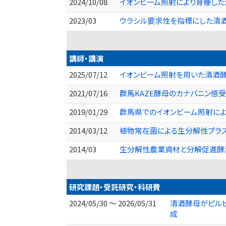
2024/10/08
イオンビーム照射により育種した
2023/03
ウラシル要求性を指標にした清酒
講師・講演
2025/07/12
イオンビーム照射を用いた清酒酵
2021/07/16
群馬KAZE酵母のカナバニン感受
2019/01/29
群馬県でのイオンビーム照射によ
2014/03/12
植物常在菌による生分解性プラ
2014/03
生分解性農業資材と分解促進酵
研究課題・受託研究・科研費
2024/05/30 ～ 2026/05/31
清酒酵母がピルビ
成