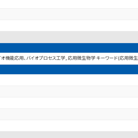
 バイオ機能応用、バイオプロセス工学, 応用微生物学 キーワード(応用微