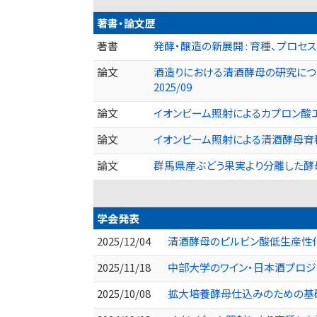
著書・論文歴
著書
発酵・醸造の新展開 : 育種、プロセスD
論文
酒造りにおける清酒酵母の研究についての紹介—I
2025/09
論文
イオンビーム照射によるカプロン酸エチル高
論文
イオンビーム照射による清酒酵母育種技術の基
論文
群馬県産ぶどう果実より分離した酵母の発酵食
学会発表
2025/12/04
清酒酵母のピルビン酸低生産性化
2025/11/18
中部大学のワイン・日本酒プロジェ
2025/10/08
拡大培養酵母仕込みのための基礎