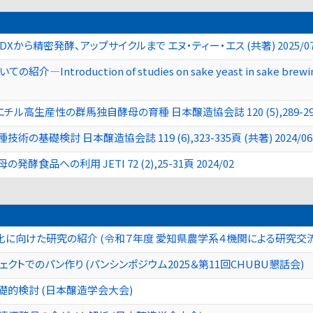
Xから精密発酵、アップサイクルまで エヌ・ティー・エス (共著) 2025/0
ntroduction of studies on sake yeast in sake br
生産性の群馬独自酵母の育種 日本醸造協会誌 120 (5),289-298頁 
礎検討 日本醸造協会誌 119 (6),323-335頁 (共著) 2024/06
品への利用 JETI 72 (2),25-31頁 2024/02
に向けた研究の紹介 (令和７年度 愛知県農学系４機関による研究交流
クトでのパン作り (パンシンポジウム2025＆第11回CHUBU懇話会)
的検討 (日本醸造学会大会)