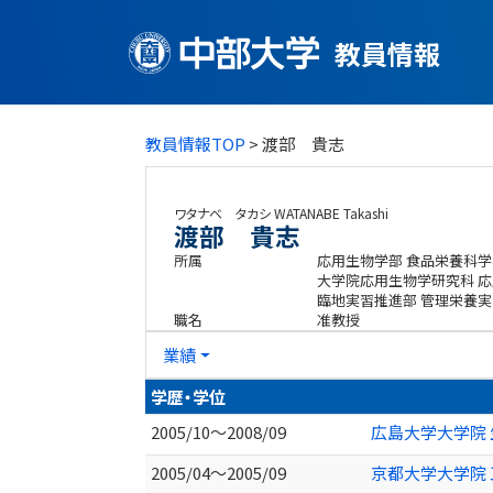
教員情報
教員情報TOP
> 渡部 貴志
ワタナベ タカシ
WATANABE Takashi
渡部 貴志
所属
応用生物学部 食品栄養科学
大学院応用生物学研究科 
臨地実習推進部 管理栄養実
職名
准教授
業績
学歴・学位
2005/10～2008/09
広島大学大学院
2005/04～2005/09
京都大学大学院