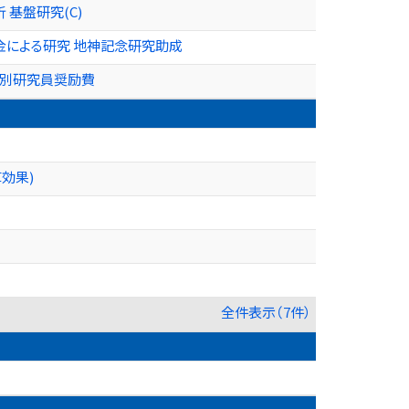
基盤研究(C)
金による研究 地神記念研究助成
特別研究員奨励費
効果)
全件表示（7件）