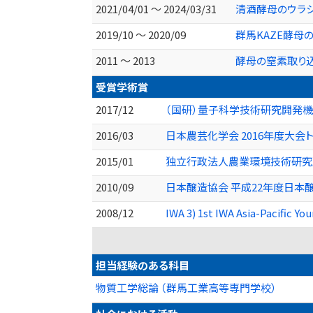
2021/04/01 ～ 2024/03/31
清酒酵母のウラシ
2019/10 ～ 2020/09
群馬KAZE酵母
2011 ～ 2013
酵母の窒素取り
受賞学術賞
2017/12
（国研）量子科学技術研究開発機構
2016/03
日本農芸化学会 2016年度大会
2015/01
独立行政法人農業環境技術研究所
2010/09
日本醸造協会 平成22年度日本
2008/12
IWA 3) 1st IWA Asia-Pacific 
担当経験のある科目
物質工学総論 （群馬工業高等専門学校）