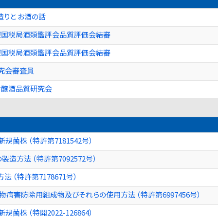
りと お酒の話
屋国税局酒類鑑評会品質評価会結審
屋国税局酒類鑑評会品質評価会結審
研究会審査員
吟醸酒品質研究会
規菌株 （特許第7181542号）
造方法 （特許第7092572号）
 （特許第7178671号）
病害防除用組成物及びそれらの使用方法 （特許第6997456号）
菌株 （特開2022-126864）