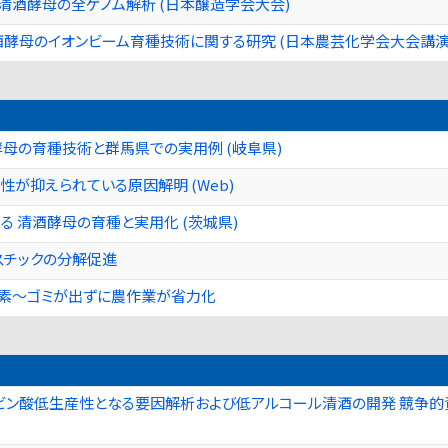
清酒酵母の全ゲノム解析 (日本醸造学会大会)
酵母のイオンビーム育種技術に関する研究 (日本農芸化学会大会講演要旨
母の育種技術と群馬県での実用例 (岐阜県)
性が抑えられている原因解明 (Web)
る 清酒酵母の育種と実用化 (茨城県)
スチックの分解促進
素～ゴミが出ずに農作業が省力化
ン酸低生産性となる要因解析および低アルコール清酒の開発 競争的資