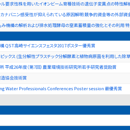
ル要求性株を用いたイオンビーム育種技術の遺伝子変異点の特性解析 
のカナバニン感受性が抑えられている原因解明 競争的資金等の外部資
込み機構の解析および排水処理酵母の窒素蓄積量の強化とその利用 
 QST高崎サイエンスフェスタ2017ポスター優秀賞
トピックス (生分解性プラスチック分解酵素と植物病原菌を利用した除草
 平成26年度（第7回）農業環境技術研究所若手研究者奨励賞
醸造協会技術賞
Young Water Professionals Conferences Poster session 最優秀賞