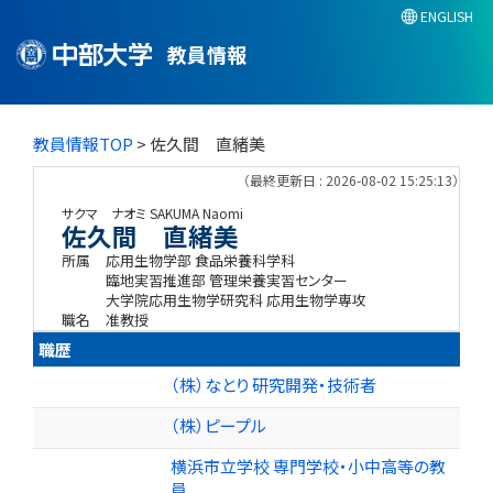
ENGLISH
教員情報
教員情報TOP
> 佐久間 直緒美
（最終更新日 : 2026-08-02 15:25:13）
サクマ ナオミ
SAKUMA Naomi
佐久間 直緒美
所属
応用生物学部 食品栄養科学科
臨地実習推進部 管理栄養実習センター
大学院応用生物学研究科 応用生物学専攻
職名
准教授
職歴
（株）なとり 研究開発・技術者
（株）ピープル
横浜市立学校 専門学校・小中高等の教
員