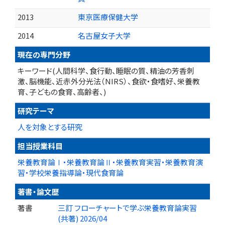
2013
東京医療保健大学
2014
名古屋女子大学
現在の専門分野
キーワード(人間科学、食行動、睡眠の質、精油の芳香刺
激、脳機能、近赤外分光法（NIRS）、食欲・食嗜好、栄養教
育、子どもの食育、高齢者、)
研究テーマ
人を対象とする研究
担当授業科目
栄養教育論Ⅰ・栄養教育論Ⅱ・栄養教育実習・栄養教育演
習・学校栄養指導論・現代食育論
著書・論文歴
著書
三訂 フローチャートで学ぶ栄養教育論実習
(共著) 2026/04