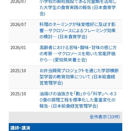
2026/07
小学校の廃校施設である児童館を活用し
た大学生の食育実践の報告 (日本食育学
会)
2026/07
料理のネーミングが味覚嗜好に及ぼす影
響―ザクロソースによるフレーミング効果
の検討― (日本食育学会)
2026/01
高齢者における苦味・酸味・甘味の感じ方
の考察 ―ザクロソースを用いた官能評価
から― (愛知県栄養士会)
2025/10
お弁当開発プロジェクトを通じた学部横断
型学習の教育効果について (日本給食経
営管理学会)
2025/10
油揚げの油抜きを「勘」から「科学」へ-６３
０食の調理工程を標準化した重量変化の
報告- (日本給食経営管理学会)
全件表示（33件）
講師・講演