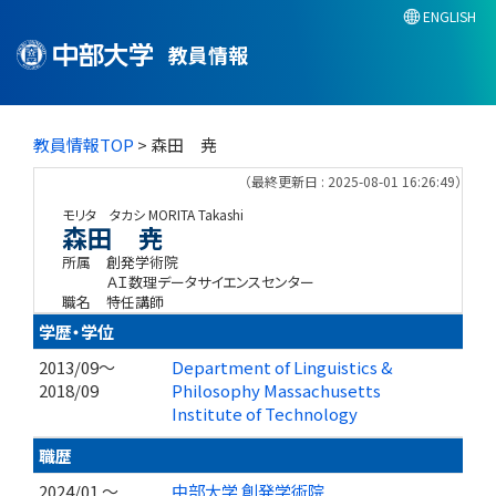
ENGLISH
教員情報
教員情報TOP
> 森田 尭
（最終更新日 : 2025-08-01 16:26:49）
モリタ タカシ
MORITA Takashi
森田 尭
所属
創発学術院
ＡＩ数理データサイエンスセンター
職名
特任講師
学歴・学位
2013/09～
Department of Linguistics &
2018/09
Philosophy Massachusetts
Institute of Technology
職歴
2024/01 ～
中部大学 創発学術院