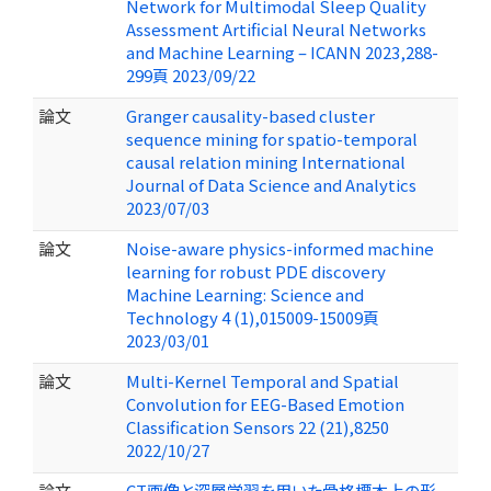
Network for Multimodal Sleep Quality
Assessment Artificial Neural Networks
and Machine Learning – ICANN 2023,288-
299頁 2023/09/22
論文
Granger causality-based cluster
sequence mining for spatio-temporal
causal relation mining International
Journal of Data Science and Analytics
2023/07/03
論文
Noise-aware physics-informed machine
learning for robust PDE discovery
Machine Learning: Science and
Technology 4 (1),015009-15009頁
2023/03/01
論文
Multi-Kernel Temporal and Spatial
Convolution for EEG-Based Emotion
Classification Sensors 22 (21),8250
2022/10/27
論文
CT画像と深層学習を用いた骨格標本上の形