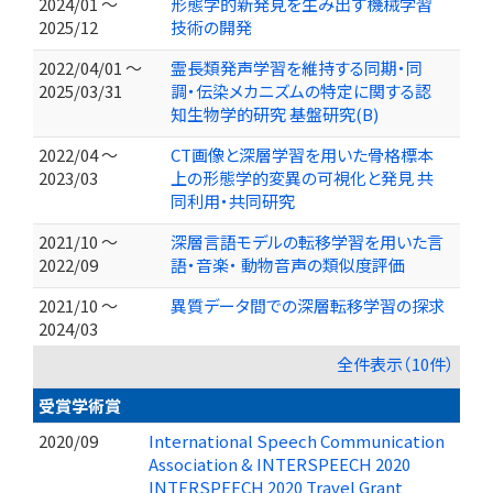
2024/01 ～
形態学的新発見を生み出す機械学習
2025/12
技術の開発
2022/04/01 ～
霊長類発声学習を維持する同期・同
2025/03/31
調・伝染メカニズムの特定に関する認
知生物学的研究 基盤研究(B)
2022/04 ～
CT画像と深層学習を用いた骨格標本
2023/03
上の形態学的変異の可視化と発見 共
同利用・共同研究
2021/10 ～
深層言語モデルの転移学習を用いた言
2022/09
語・音楽・ 動物音声の類似度評価
2021/10 ～
異質データ間での深層転移学習の探求
2024/03
全件表示（10件）
受賞学術賞
2020/09
International Speech Communication
Association & INTERSPEECH 2020
INTERSPEECH 2020 Travel Grant