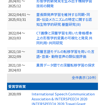
2024/01 ～
形態学的新発見を生み出す機械学習
2025/12
技術の開発
2022/04/01 ～
霊長類発声学習を維持する同期・同
2025/03/31
調・伝染メカニズムの特定に関する認
知生物学的研究 基盤研究(B)
2022/04 ～
CT画像と深層学習を用いた骨格標本
2023/03
上の形態学的変異の可視化と発見 共
同利用・共同研究
2021/10 ～
深層言語モデルの転移学習を用いた言
2022/09
語・音楽・ 動物音声の類似度評価
2021/10 ～
異質データ間での深層転移学習の探求
2024/03
全件表示（10件）
受賞学術賞
2020/09
International Speech Communication
Association & INTERSPEECH 2020
INTERSPEECH 2020 Travel Grant