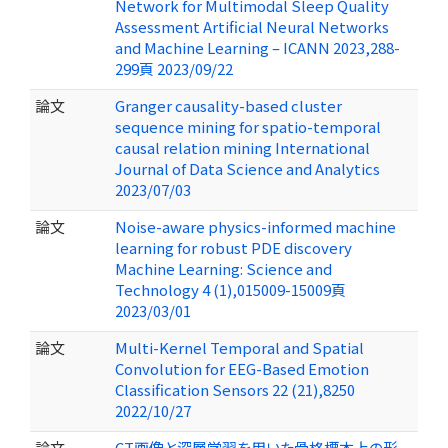
Network for Multimodal Sleep Quality
Assessment Artificial Neural Networks
and Machine Learning – ICANN 2023,288-
299頁 2023/09/22
論文
Granger causality-based cluster
sequence mining for spatio-temporal
causal relation mining International
Journal of Data Science and Analytics
2023/07/03
論文
Noise-aware physics-informed machine
learning for robust PDE discovery
Machine Learning: Science and
Technology 4 (1),015009-15009頁
2023/03/01
論文
Multi-Kernel Temporal and Spatial
Convolution for EEG-Based Emotion
Classification Sensors 22 (21),8250
2022/10/27
論文
CT画像と深層学習を用いた骨格標本上の形