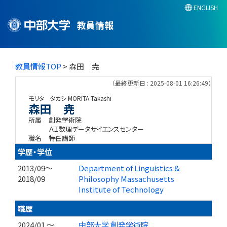
ENGLISH
教員情報
教員情報TOP
> 森田 尭
（最終更新日 : 2025-08-01 16:26:49）
モリタ タカシ
MORITA Takashi
森田 尭
所属
創発学術院
ＡＩ数理データサイエンスセンター
職名
特任講師
学歴・学位
2013/09～
Department of Linguistics &
2018/09
Philosophy Massachusetts
Institute of Technology
職歴
2024/01 ～
中部大学 創発学術院