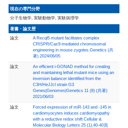
現在の専門分野
分子生物学, 実験動物学, 実験病理学
著書・論文歴
論文
A Recql5 mutant facilitates complex
CRISPR/Cas9-mediated chromosomal
engineering in mouse zygotes Genetics (共
著) 2024/06/05
論文
An efficient i-GONAD method for creating
and maintaining lethal mutant mice using an
inversion balancer identified from the
C3H/HeJJcl strain G3
Genes|Genomes|Genetics 11 (8) (共著)
2021/06/03
論文
Forced expression of miR-143 and -145 in
cardiomyocytes induces cardiomyopathy
with a reductive redox shift Cellular &
Molecular Biology Letters 25 (1),40-40頁