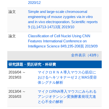
2020/12
論文
Simple and large-scale chromosomal
engineering of mouse zygotes via in vitro
and in vivo electroporation. Scientific reports
9 (1),14713-14713頁 2019/10
論文
Classification of Cell Nuclei Using CNN
Features International Conference on
Intelligence Science 849,195-208頁 2019/09
全件表示（43件）
研究課題・受託研究・科研費
2016/04 ～
マイクロＲＮＡ導入マウス心筋症に
2019/03
おけるヘキソキナーゼ２とMAS受容
体シグナル解析
2013/04 ～
マイクロRNA導入マウスにみられる
2016/03
アンジオテンシン変換酵素発現亢進
と心不全の解析