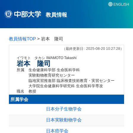
ENGLISH
教員情報
教員情報TOP
> 岩本 隆司
（最終更新日 : 2025-08-20 10:27:28）
イワモト タカシ
IWAMOTO Takashi
岩本 隆司
所属
生命健康科学部 生命医科学科
実験動物教育研究センター
臨地実習推進部 臨床検査技術教育・実習センター
大学院生命健康科学研究科 生命医科学専攻
職名
教授
所属学会
日本分子生物学会
日本実験動物学会
日本癌学会