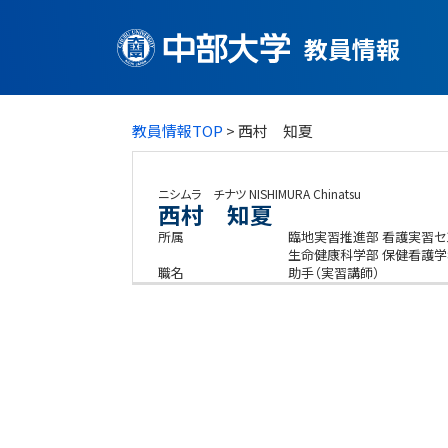
教員情報
教員情報TOP
> 西村 知夏
ニシムラ チナツ
NISHIMURA Chinatsu
西村 知夏
所属
臨地実習推進部 看護実習セ
生命健康科学部 保健看護学
職名
助手（実習講師）