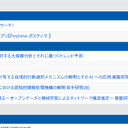
マサーチ！
リ【Postima-ポスティマ-】
に対する大規模分析とそれに基づくトレンド予測
有する自律的行動選択メカニズムの解明とその AI への応用 基盤研究(
おける認知的情報処理機構の解明 若手研究(B)
るーオープンデータと機械学習によるネットワーク構造推定ー 基盤研究