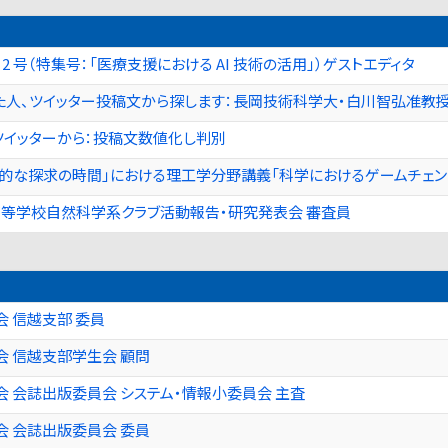
巻 2 号（特集号：「医療支援における AI 技術の活用」）ゲストエディタ
た人、ツイッター投稿文から探します：長岡技術科学大・白川智弘准教授
ツイッターから：投稿文数値化し判別
合的な探求の時間」における理工学分野講義「科学におけるゲームチェ
県高等学校自然科学系クラブ活動報告・研究発表会 審査員
 信越支部 委員
 信越支部学生会 顧問
 会誌出版委員会 システム・情報小委員会 主査
 会誌出版委員会 委員