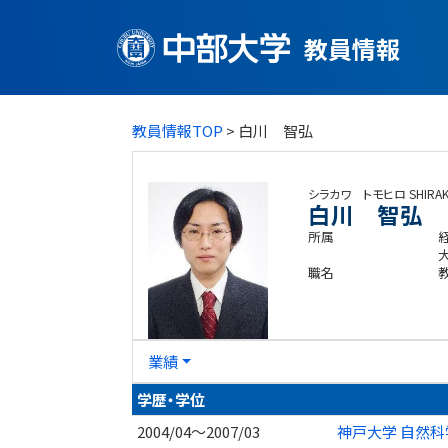
教員情報
教員情報TOP
> 白川 智弘
シラカワ トモヒロ
SHIRA
白川 智弘
所属
職名
業績
学歴・学位
2004/04～2007/03
神戸大学 自然科