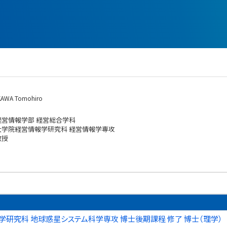
KAWA Tomohiro
経営情報学部 経営総合学科
大学院経営情報学研究科 経営情報学専攻
教授
学研究科 地球惑星システム科学専攻 博士後期課程 修了 博士（理学）