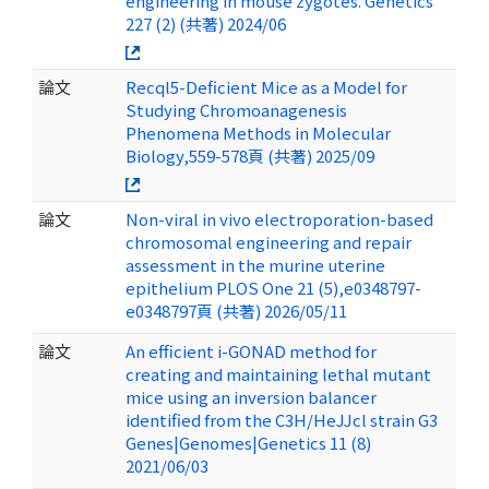
engineering in mouse zygotes. Genetics
227 (2) (共著) 2024/06
論文
Recql5-Deficient Mice as a Model for
Studying Chromoanagenesis
Phenomena Methods in Molecular
Biology,559-578頁 (共著) 2025/09
論文
Non-viral in vivo electroporation-based
chromosomal engineering and repair
assessment in the murine uterine
epithelium PLOS One 21 (5),e0348797-
e0348797頁 (共著) 2026/05/11
論文
An efficient i-GONAD method for
creating and maintaining lethal mutant
mice using an inversion balancer
identified from the C3H/HeJJcl strain G3
Genes|Genomes|Genetics 11 (8)
2021/06/03