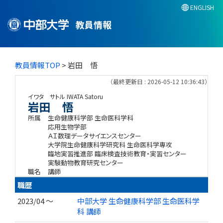
ENGLISH
教員情報
教員情報TOP
> 岩田 悟
（最終更新日 : 2026-05-12 10:36:43）
イワタ サトル
IWATA Satoru
岩田 悟
所属
生命健康科学部 生命医科学科
応用生物学部
ＡＩ数理データサイエンスセンター
大学院生命健康科学研究科 生命医科学専攻
臨地実習推進部 臨床検査技術教育・実習センター
実験動物教育研究センター
職名
講師
職歴
2023/04 ～
中部大学 生命健康科学部 生命医科学
科 講師