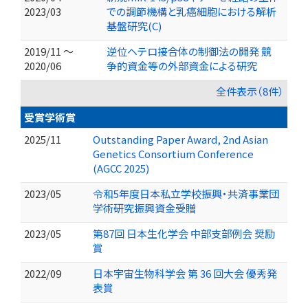
2023/03
での調節機構と乳癌細胞における解析
基盤研究(C)
2019/11 ～
逆位ヘテロ接合体の制御法の開発 競
2020/06
争的資金等の外部資金による研究
全件表示（8件）
受賞学術賞
2025/11
Outstanding Paper Award, 2nd Asian
Genetics Consortium Conference
(AGCC 2025)
2023/05
令和5年度日本私立学校振興・共済事業団
学術研究振興資金受贈
2023/05
第87回 日本生化学会 中部⽀部例会 奨励
賞
2022/09
日本宇宙生物科学会 第 36 回大会 優秀発
表賞