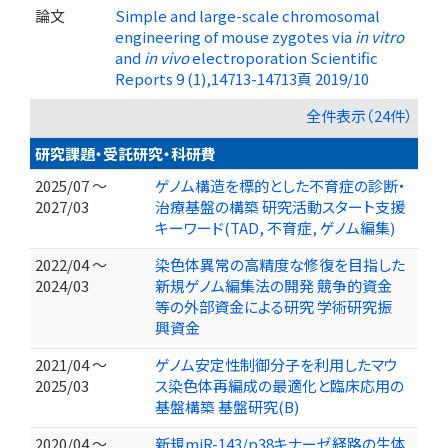
論文
Simple and large-scale chromosomal
engineering of mouse zygotes via
in vitro
and
in vivo
electroporation Scientific
Reports 9 (1),14713-14713頁 2019/10
全件表示（24件）
研究課題・受託研究・科研費
2025/07 ～
ゲノム構造を標的とした不育症の診断・
2027/03
治療基盤の構築 研究活動スタート支援
キーワード(TAD, 不育症, ゲノム編集)
2022/04 ～
染色体異常の高精度な修復を目指した
2024/03
新規ゲノム編集法の開発 競争的資金
等の外部資金による研究 学術研究振
興資金
2021/04 ～
ゲノム安定性制御分子を利用したマウ
2025/03
ス染色体再編成の最適化と臨床応用の
基盤構築 基盤研究(B)
2020/04 ～
新規miR-143/p38キナーゼ経路の生体