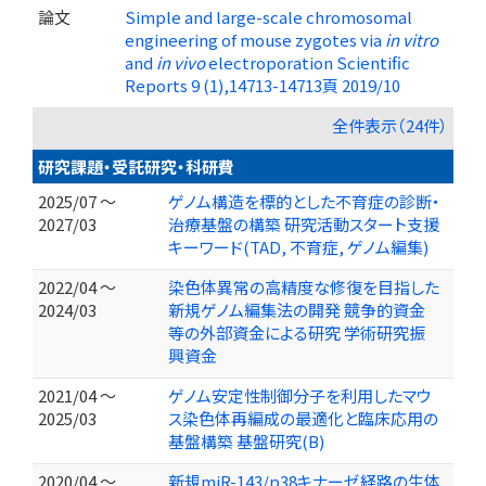
論文
Simple and large-scale chromosomal
engineering of mouse zygotes via
in vitro
and
in vivo
electroporation Scientific
Reports 9 (1),14713-14713頁 2019/10
全件表示（24件）
研究課題・受託研究・科研費
2025/07 ～
ゲノム構造を標的とした不育症の診断・
2027/03
治療基盤の構築 研究活動スタート支援
キーワード(TAD, 不育症, ゲノム編集)
2022/04 ～
染色体異常の高精度な修復を目指した
2024/03
新規ゲノム編集法の開発 競争的資金
等の外部資金による研究 学術研究振
興資金
2021/04 ～
ゲノム安定性制御分子を利用したマウ
2025/03
ス染色体再編成の最適化と臨床応用の
基盤構築 基盤研究(B)
2020/04 ～
新規miR-143/p38キナーゼ経路の生体