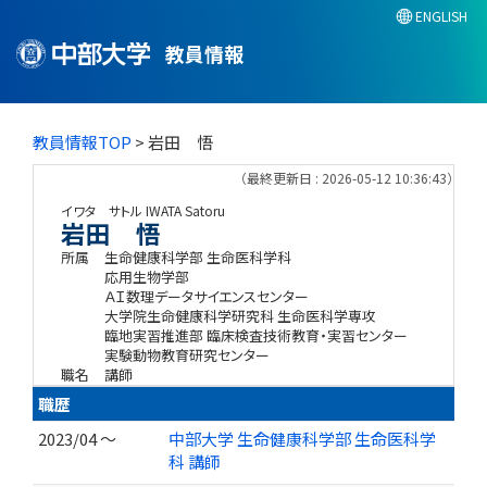
ENGLISH
教員情報
教員情報TOP
> 岩田 悟
（最終更新日 : 2026-05-12 10:36:43）
イワタ サトル
IWATA Satoru
岩田 悟
所属
生命健康科学部 生命医科学科
応用生物学部
ＡＩ数理データサイエンスセンター
大学院生命健康科学研究科 生命医科学専攻
臨地実習推進部 臨床検査技術教育・実習センター
実験動物教育研究センター
職名
講師
職歴
2023/04 ～
中部大学 生命健康科学部 生命医科学
科 講師