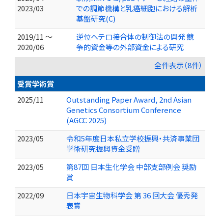
2023/03
での調節機構と乳癌細胞における解析
基盤研究(C)
2019/11 ～
逆位ヘテロ接合体の制御法の開発 競
2020/06
争的資金等の外部資金による研究
全件表示（8件）
受賞学術賞
2025/11
Outstanding Paper Award, 2nd Asian
Genetics Consortium Conference
(AGCC 2025)
2023/05
令和5年度日本私立学校振興・共済事業団
学術研究振興資金受贈
2023/05
第87回 日本生化学会 中部⽀部例会 奨励
賞
2022/09
日本宇宙生物科学会 第 36 回大会 優秀発
表賞