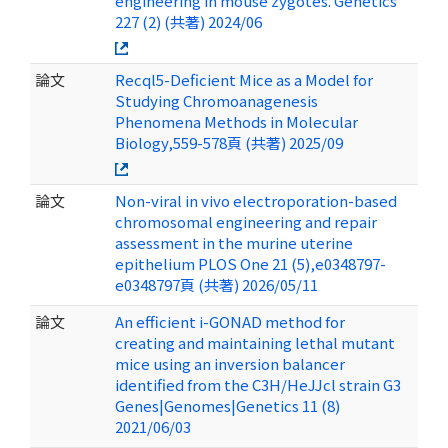
engineering in mouse zygotes. Genetics
227 (2) (共著) 2024/06
論文
Recql5-Deficient Mice as a Model for
Studying Chromoanagenesis
Phenomena Methods in Molecular
Biology,559-578頁 (共著) 2025/09
論文
Non-viral in vivo electroporation-based
chromosomal engineering and repair
assessment in the murine uterine
epithelium PLOS One 21 (5),e0348797-
e0348797頁 (共著) 2026/05/11
論文
An efficient i-GONAD method for
creating and maintaining lethal mutant
mice using an inversion balancer
identified from the C3H/HeJJcl strain G3
Genes|Genomes|Genetics 11 (8)
2021/06/03