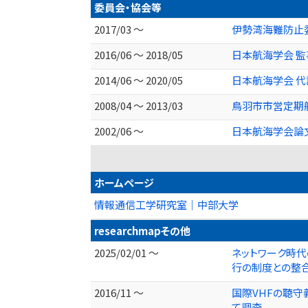
委員会・協会等
2017/03 ～
伊勢湾海難防止
2016/06 ～ 2018/05
日本航海学会 監
2014/06 ～ 2020/05
日本航海学会 代
2008/04 ～ 2013/03
鳥羽市市営定期
2002/06 ～
日本航海学会論
ホームページ
情報通信工学研究室｜中部大学
researchmapその他
2025/02/01 ～
ネットワーク時代
行の制度との整
2016/11 ～
国際VHFの聴守
て調査。