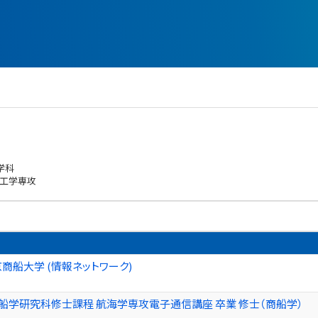
学科
子工学専攻
京商船大学 (情報ネットワーク)
船学研究科修士課程 航海学専攻電子通信講座 卒業 修士（商船学）