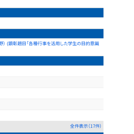
野） (顕彰題目「各種行事を活用した学生の目的意識
全件表示（17件）