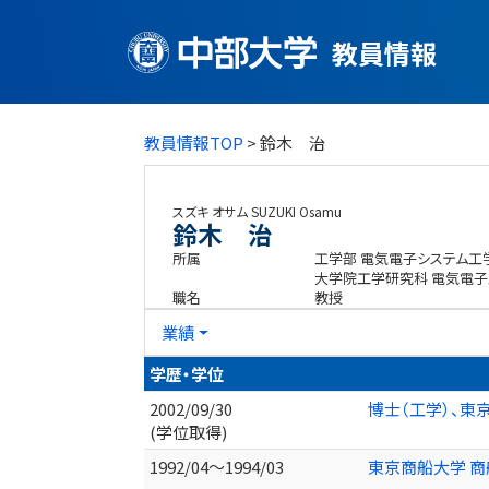
教員情報
教員情報TOP
> 鈴木 治
スズキ オサム
SUZUKI Osamu
鈴木 治
所属
工学部 電気電子システム工
大学院工学研究科 電気電
職名
教授
業績
学歴・学位
2002/09/30
博士（工学）、東
(学位取得)
1992/04～1994/03
東京商船大学 商