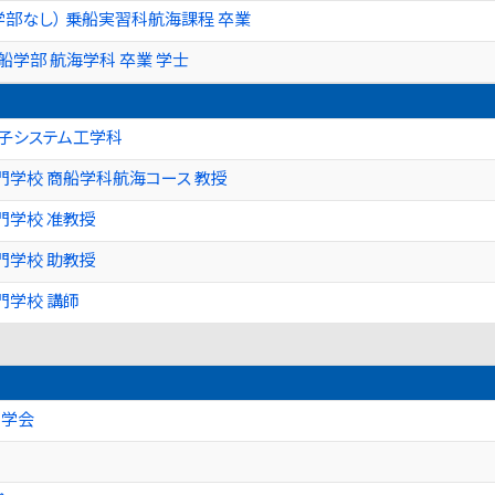
学部なし） 乗船実習科航海課程 卒業
船学部 航海学科 卒業 学士
子システム工学科
学校 商船学科航海コース 教授
門学校 准教授
門学校 助教授
門学校 講師
ア学会