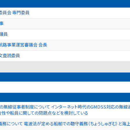
委員会 専門委員
事
議員
航路事業運営審議会 会長
文査読委員
の無線従事者制度について インターネット時代のGMDSS対応の無
合性や船員に関しての問題点などを検討している
義務について 電波法が定める船舶での聴守義務（ちょうしゅぎむ）と