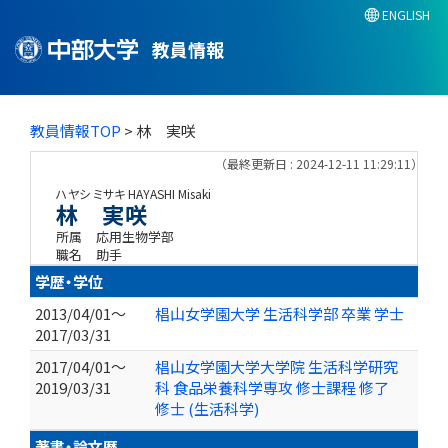
ENGLISH
教員情報
教員情報TOP
> 林 実咲
（最終更新日 : 2024-12-11 11:29:11）
ハヤシ ミサキ
HAYASHI Misaki
林 実咲
所属
応用生物学部
職名
助手
学歴・学位
2013/04/01～
椙山女学園大学 生活科学部 卒業 学士
2017/03/31
2017/04/01～
椙山女学園大学大学院 生活科学研究
2019/03/31
科 食品栄養科学専攻 修士課程 修了
修士 (生活科学)
著書・論文歴