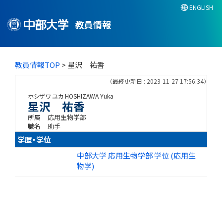
ENGLISH
教員情報
教員情報TOP
> 星沢 祐香
（最終更新日 : 2023-11-27 17:56:34）
ホシザワ ユカ
HOSHIZAWA Yuka
星沢 祐香
所属
応用生物学部
職名
助手
学歴・学位
中部大学 応用生物学部 学位 (応用生
物学)