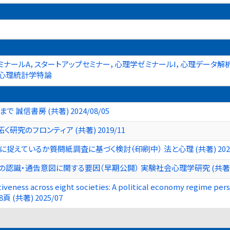
ナールA，スタートアップセミナー，心理学ゼミナールI，心理データ解
，心理統計学特論
信書房 (共著) 2024/08/05
く研究のフロンティア (共著) 2019/11
ているか――質問紙調査に基づく検討――（印刷中） 法と心理 (共著) 2025
識・通告意図に関する要因（早期公開） 実験社会心理学研究 (共著) 20
iveness across eight societies: A political economy regime per
-18頁 (共著) 2025/07