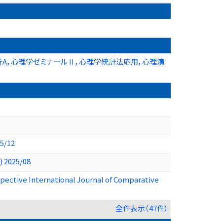
析A，心理学ゼミナールⅡ，心理学統計法応用，心理演
/12
25/08
spective International Journal of Comparative
全件表示（47件）