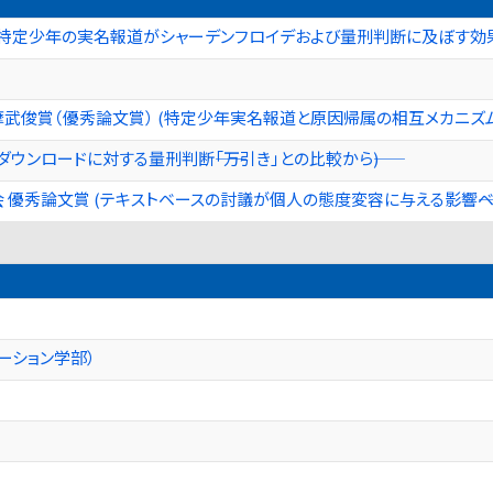
(特定少年の実名報道がシャーデンフロイデおよび量刑判断に及ぼす効
武俊賞（優秀論文賞） (特定少年実名報道と原因帰属の相互メカニズム――
ウンロードに対する量刑判断――「万引き」との比較から――)
 優秀論文賞 (テキストベースの討議が個人の態度変容に与える影響――ベイ
ーション学部）