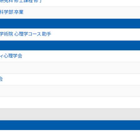
研究科 修士課程 修了
科学部 卒業
学術院 心理学コース 助手
ティ心理学会
会