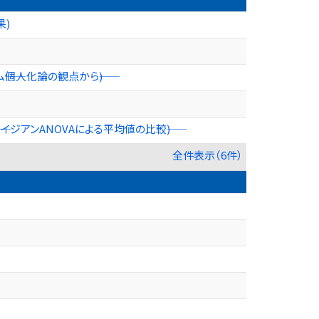
果)
個人化論の観点から――)
ジアンANOVAによる平均値の比較――)
全件表示（6件）