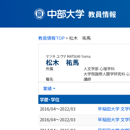
教員情報
教員情報TOP
> 松木 祐馬
マツキ ユウマ
MATSUKI Yuma
松木 祐馬
所属
人文学部 心理学科
大学院国際人間学研究科 
職名
講師
業績
学歴・学位
2016/04～2022/03
早稲田大学 文学
2016/04～2022/03
早稲田大学 文学