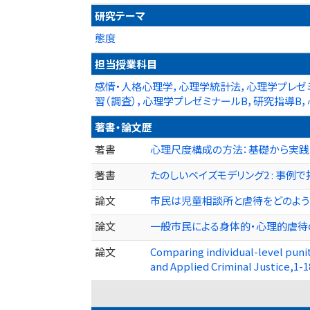
研究テーマ
態度
担当授業科目
感情・人格心理学，心理学統計法，心理学プレゼミ
習（調査），心理学プレゼミナールB，研究指導B
著書・論文歴
著書
心理尺度構成の方法：基礎から実践まで 誠
著書
たのしいベイズモデリング2 : 事例で拓
論文
市民は児童相談所と虐待をどのように捉え
論文
一般市民による身体的・心理的虐待の認
論文
Comparing individual-level punit
and Applied Criminal Justice,1