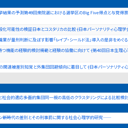
果の予測――第49回衆院選における選挙区のBig Five得点と与党得票
可能性の検証――日本とコスタリカの比較―― (日本パーソナリティ心理学
が量刑判断に及ぼす影響――「レイプ・シールド法」導入の是非をめぐる議論
つ機能の経験的検討――規範と経験の協働に向けて―― (第40回日本生
連――被差別知覚と外集団回避傾向に着目して―― (日本パーソナリティ心
社会的適応――多面的集団同一視の高低のクラスタリングによる比較検討―
ン――新時代の差別とその刑事罰に関する社会心理学的研究――