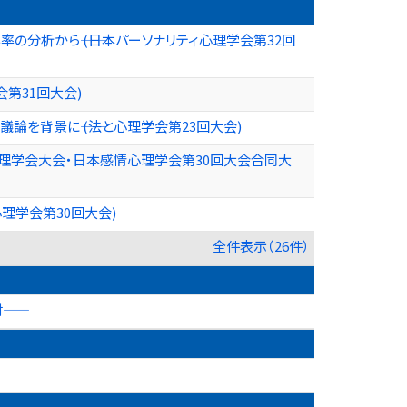
率の分析から―― (日本パーソナリティ心理学会第32回
会第31回大会)
を背景に―― (法と心理学会第23回大会)
理心理学会大会・日本感情心理学会第30回大会合同大
理学会第30回大会)
全件表示（26件）
―