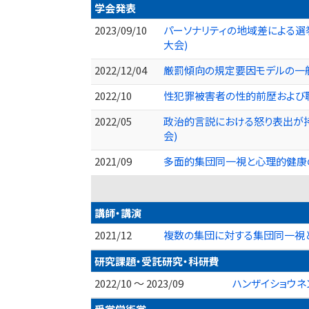
学会発表
2023/09/10
パーソナリティの地域差による選挙結
大会)
2022/12/04
厳罰傾向の規定要因モデルの一般化
2022/10
性犯罪被害者の性的前歴および職業
2022/05
政治的言説における怒り表出が持
会)
2021/09
多面的集団同一視と心理的健康の関
講師・講演
2021/12
複数の集団に対する集団同一視と
研究課題・受託研究・科研費
2022/10 ～ 2023/09
ハンザイショウネ