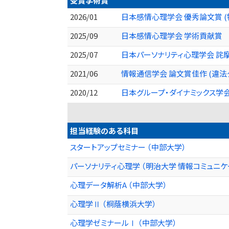
受賞学術賞
2026/01
日本感情心理学会 優秀論文賞 
2025/09
日本感情心理学会 学術貢献賞
2025/07
日本パーソナリティ心理学会 詫摩
2021/06
情報通信学会 論文賞佳作 (違法ダ
2020/12
日本グループ・ダイナミックス学会
担当経験のある科目
スタートアップセミナー （中部大学）
パーソナリティ心理学 （明治大学 情報コミュニケ
心理データ解析A （中部大学）
心理学Ⅱ （桐蔭横浜大学）
心理学ゼミナールⅠ （中部大学）