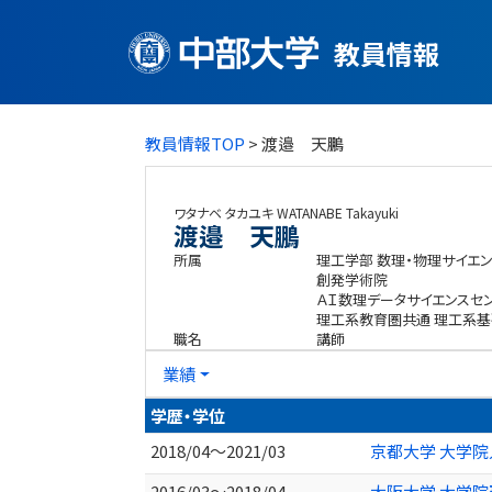
教員情報
教員情報TOP
> 渡邉 天鵬
ワタナベ タカユキ
WATANABE Takayuki
渡邉 天鵬
所属
理工学部 数理・物理サイエ
創発学術院
ＡＩ数理データサイエンスセ
理工系教育圏共通 理工系
職名
講師
業績
学歴・学位
2018/04～2021/03
京都大学 大学院
2016/03～2018/04
大阪大学 大学院