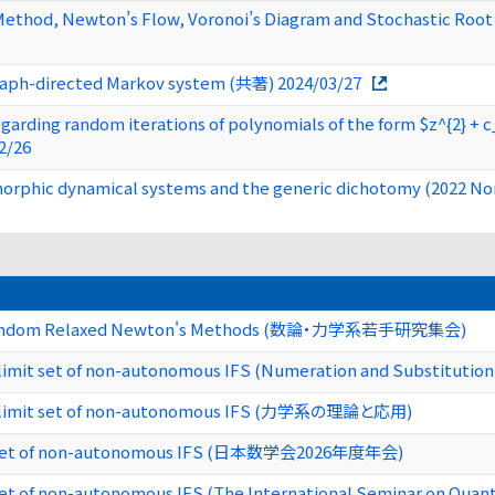
thod, Newton’s Flow, Voronoi’s Diagram and Stochastic Root 
graph-directed Markov system (共著) 2024/03/27
egarding random iterations of polynomials of the form $z^{2} +
2/26
morphic dynamical systems and the generic dichotomy (2022 Nonl
f Random Relaxed Newton's Methods (数論・力学系若手研究集会)
limit set of non-autonomous IFS (Numeration and Substitution
he limit set of non-autonomous IFS (力学系の理論と応用)
mit set of non-autonomous IFS (日本数学会2026年度年会)
 set of non-autonomous IFS (The International Seminar on Quan