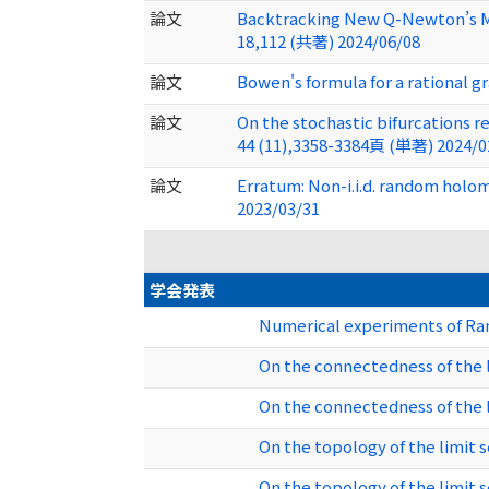
論文
Backtracking New Q-Newton’s Me
18,112 (共著) 2024/06/08
論文
Bowen's formula for a rational 
論文
On the stochastic bifurcations r
44 (11),3358-3384頁 (単著) 2024/0
論文
Erratum: Non-i.i.d. random holo
2023/03/31
学会発表
Numerical experiments o
On the connectedness of the 
On the connectedness of t
On the topology of the li
On the topology of the limit