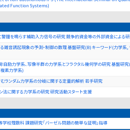
erated Function Systems)
警鐘を鳴らす補助入力信号の研究 競争的資金等の外部資金による研究
る雑音誘起現象の予測・制御の数理 基盤研究(B) キーワード(力学系, 
非自励力学系、写像半群の力学系とフラクタル幾何学の研究 基盤研究(B)
, 複素力学系)
含むランダム力学系の分岐に関する定量的解析 若手研究
ン法に関する力学系の研究 研究活動スタート支援
等学校理数科 課題研究「バーゼル問題の簡単な証明」指導