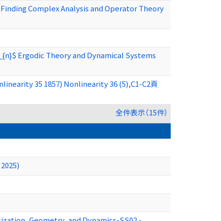
Finding Complex Analysis and Operator Theory
 c_{n}$ Ergodic Theory and Dynamical Systems
inearity 35 1857) Nonlinearity 36 (5),C1-C2頁
全件表示（15件）
 2025)
tization, Geometry, and Dynamics-SS02 -