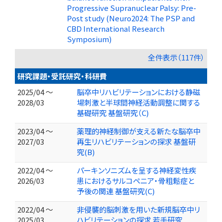
Progressive Supranuclear Palsy: Pre-
Post study (Neuro2024: The PSP and
CBD International Research
Symposium)
全件表示（117件）
研究課題・受託研究・科研費
2025/04 ～
脳卒中リハビリテーションにおける静磁
2028/03
場刺激と半球間神経活動調整に関する
基礎研究 基盤研究（C)
2023/04 ～
薬理的神経制御が支える新たな脳卒中
2027/03
再生リハビリテーションの探求 基盤研
究(B)
2022/04 ～
パーキンソニズムを呈する神経変性疾
2026/03
患におけるサルコペニア・骨粗鬆症と
予後の関連 基盤研究(C)
2022/04 ～
非侵襲的脳刺激を用いた新規脳卒中リ
2025/03
ハビリテーションの探求 若手研究