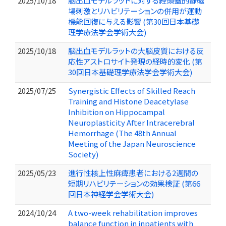
2025/10/18
脳出血モデルラットに対する経頭蓋的静磁
場刺激とリハビリテーションの併用が運動
機能回復に与える影響 (第30回日本基礎
理学療法学会学術大会)
2025/10/18
脳出血モデルラットの大脳皮質における反
応性アストロサイト発現の経時的変化 (第
30回日本基礎理学療法学会学術大会)
2025/07/25
Synergistic Effects of Skilled Reach
Training and Histone Deacetylase
Inhibition on Hippocampal
Neuroplasticity After Intracerebral
Hemorrhage (The 48th Annual
Meeting of the Japan Neuroscience
Society)
2025/05/23
進行性核上性麻痺患者における2週間の
短期リハビリテーションの効果検証 (第66
回日本神経学会学術大会)
2024/10/24
A two-week rehabilitation improves
balance function in inpatients with