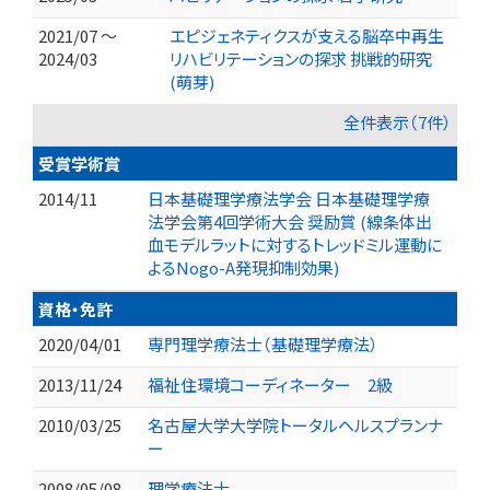
2021/07 ～
エピジェネティクスが支える脳卒中再生
2024/03
リハビリテーションの探求 挑戦的研究
(萌芽)
全件表示（7件）
受賞学術賞
2014/11
日本基礎理学療法学会 日本基礎理学療
法学会第4回学術大会 奨励賞 (線条体出
血モデルラットに対するトレッドミル運動に
よるNogo-A発現抑制効果)
資格・免許
2020/04/01
専門理学療法士（基礎理学療法）
2013/11/24
福祉住環境コーディネーター 2級
2010/03/25
名古屋大学大学院トータルヘルスプランナ
ー
2008/05/08
理学療法士