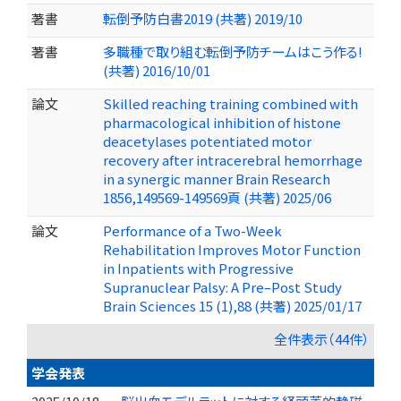
著書
転倒予防白書2019 (共著) 2019/10
著書
多職種で取り組む転倒予防チームはこう作る!
(共著) 2016/10/01
論文
Skilled reaching training combined with
pharmacological inhibition of histone
deacetylases potentiated motor
recovery after intracerebral hemorrhage
in a synergic manner Brain Research
1856,149569-149569頁 (共著) 2025/06
論文
Performance of a Two-Week
Rehabilitation Improves Motor Function
in Inpatients with Progressive
Supranuclear Palsy: A Pre–Post Study
Brain Sciences 15 (1),88 (共著) 2025/01/17
全件表示（44件）
学会発表