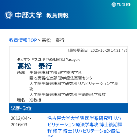
ENGLISH
教員情報
教員情報TOP
> 高松 泰行
（最終更新日 : 2025-10-20 14:31:47）
タカマツ ヤスユキ
TAKAMATSU Yasuyuki
高松 泰行
所属
生命健康科学部 理学療法学科
臨地実習推進部 理学療法実習センター
大学院生命健康科学研究科 リハビリテーション学専
攻
大学院生命健康科学研究科 生命医科学専攻
職名
准教授
学歴・学位
2013/04～
名古屋大学大学院 医学系研究科 リハ
2016/03
ビリテーション療法学専攻 博士後期課
程 修了 博士（リハビリテーション療法