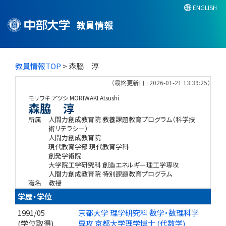
ENGLISH
教員情報
教員情報TOP
> 森脇 淳
（最終更新日 : 2026-01-21 13:39:25）
モリワキ アツシ
MORIWAKI Atsushi
森脇 淳
所属
人間力創成教育院 教養課題教育プログラム（科学技
術リテラシー）
人間力創成教育院
現代教育学部 現代教育学科
創発学術院
大学院工学研究科 創造エネルギー理工学専攻
人間力創成教育院 特別課題教育プログラム
職名
教授
学歴・学位
1991/05
京都大学 理学研究科 数学・数理科学
(学位取得)
専攻 京都大学理学博士 (代数学)