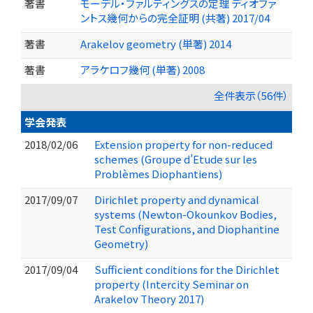
著書
モーデル・ファルティングスの定理 ディオファ
ントス幾何からの完全証明 (共著) 2017/04
著書
Arakelov geometry (単著) 2014
著書
アラケロフ幾何 (単著) 2008
全件表示（56件）
学会発表
2018/02/06
Extension property for non-reduced
schemes (Groupe d’Etude sur les
Problèmes Diophantiens)
2017/09/07
Dirichlet property and dynamical
systems (Newton-Okounkov Bodies,
Test Configurations, and Diophantine
Geometry)
2017/09/04
Sufficient conditions for the Dirichlet
property (Intercity Seminar on
Arakelov Theory 2017)