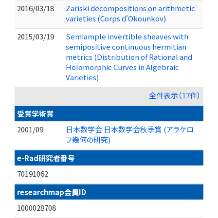
2016/03/18
Zariski decompositions on arithmetic
varieties (Corps d'Okounkov)
2015/03/19
Semiample invertible sheaves with
semipositive continuous hermitian
metrics (Distribution of Rational and
Holomorphic Curves in Algebraic
Varieties)
全件表示（17件）
受賞学術賞
2001/09
日本数学会 日本数学会秋季賞 (アラケロ
フ幾何の研究)
e-Rad研究者番号
70191062
researchmap会員ID
1000028708