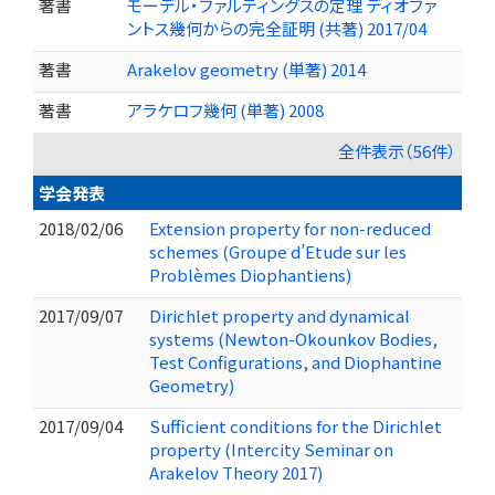
著書
モーデル・ファルティングスの定理 ディオファ
ントス幾何からの完全証明 (共著) 2017/04
著書
Arakelov geometry (単著) 2014
著書
アラケロフ幾何 (単著) 2008
全件表示（56件）
学会発表
2018/02/06
Extension property for non-reduced
schemes (Groupe d’Etude sur les
Problèmes Diophantiens)
2017/09/07
Dirichlet property and dynamical
systems (Newton-Okounkov Bodies,
Test Configurations, and Diophantine
Geometry)
2017/09/04
Sufficient conditions for the Dirichlet
property (Intercity Seminar on
Arakelov Theory 2017)