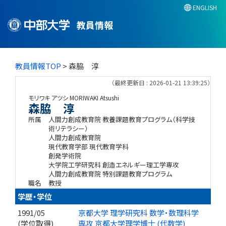
ENGLISH
教員情報
教員情報TOP
> 森脇 淳
（最終更新日 : 2026-01-21 13:39:25）
モリワキ アツシ
MORIWAKI Atsushi
森脇 淳
所属
人間力創成教育院 教養課題教育プログラム（科学技
術リテラシー）
人間力創成教育院
現代教育学部 現代教育学科
創発学術院
大学院工学研究科 創造エネルギー理工学専攻
人間力創成教育院 特別課題教育プログラム
職名
教授
学歴・学位
1991/05
京都大学 理学研究科 数学・数理科学
(学位取得)
専攻 京都大学理学博士 (代数学)