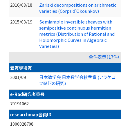
2016/03/18
Zariski decompositions on arithmetic
varieties (Corps d'Okounkov)
2015/03/19
Semiample invertible sheaves with
semipositive continuous hermitian
metrics (Distribution of Rational and
Holomorphic Curves in Algebraic
Varieties)
全件表示（17件）
受賞学術賞
2001/09
日本数学会 日本数学会秋季賞 (アラケロ
フ幾何の研究)
e-Rad研究者番号
70191062
researchmap会員ID
1000028708