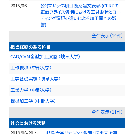
2015/06
(公)マザック財団 優秀論文表彰 (CFRPの
正面フライス切削における工具形状とコー
ティング種類の違いによる加工面への影
響)
全件表示（10件）
担当経験のある科目
CAD/CAM金型加工演習 （岐阜大学）
工作機械 （中部大学）
工学基礎実験 （岐阜大学）
工業力学 （中部大学）
機械加工学 （中部大学）
全件表示（11件）
社会における活動
2019/08/20 ～
岐阜大学リカレント教育・技術支援事