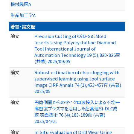
機械製図A
生産加工学A
著書・論文歴
論文
Precision Cutting of CVD-SiC Mold
Inserts Using Polycrystalline Diamond
Tool International Journal of
Automation Technology 19 (5),820-826頁
(共著) 2025/09/05
論文
Robust estimation of chip clogging with
supervised learning using tool surface
image CIRP Annals 74 (1),453-457頁 (共著)
2025/05
論文
円筒側面からのマイクロ波投入による不均一
高密度プラズマを活用した超高速Si-DLC成
膜 表面技術 76 (4),183-189頁 (共著)
2025/04/01
論文
In Situ Evaluation of Drill Wear Using