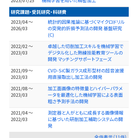
2023/07/25
機械学習を用いた精密加工
研究課題・受託研究・科研費
2023/04 ～
統計的因果推論に基づくマイクロドリル
2026/03
の突発的折損予測法の開発 基盤研究
(C)
2022/02 ～
卓越した切削加工スキルを機械学習で
2023/03
デジタル化した熟練技能教育ツールの
開発 マッチングサポートフェーズ
2021/09 ～
CVD-SiC製ガラス成形型材の超音波援
2023/03
用直接取出し加工法の開発
2021/08 ～
加工面画像の特徴量とハイパーパラメ
2023/03
ータを最適化した機械学習による表面
粗さ予測手法の開発
2021/04 ～
測定器と人がともに成長する画像情報
2022/03
に基づいた研削加工補助システムの開
発
全件表示（11件）