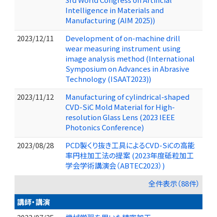
Intelligence in Materials and
Manufacturing (AIM 2025))
2023/12/11
Development of on-machine drill
wear measuring instrument using
image analysis method (International
Symposium on Advances in Abrasive
Technology (ISAAT2023))
2023/11/12
Manufacturing of cylindrical-shaped
CVD-SiC Mold Material for High-
resolution Glass Lens (2023 IEEE
Photonics Conference)
2023/08/28
PCD製くり抜き工具によるCVD-SiCの高能
率円柱加工法の提案 (2023年度砥粒加工
学会学術講演会（ABTEC2023）)
全件表示（88件）
講師・講演