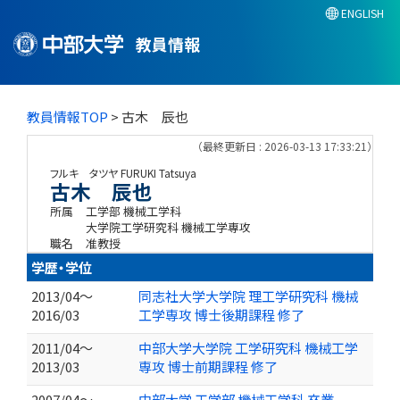
ENGLISH
教員情報
教員情報TOP
> 古木 辰也
（最終更新日 : 2026-03-13 17:33:21）
フルキ タツヤ
FURUKI Tatsuya
古木 辰也
所属
工学部 機械工学科
大学院工学研究科 機械工学専攻
職名
准教授
学歴・学位
2013/04～
同志社大学大学院 理工学研究科 機械
2016/03
工学専攻 博士後期課程 修了
2011/04～
中部大学大学院 工学研究科 機械工学
2013/03
専攻 博士前期課程 修了
2007/04～
中部大学 工学部 機械工学科 卒業