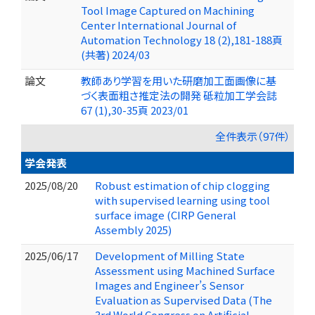
Tool Image Captured on Machining
Center International Journal of
Automation Technology 18 (2),181-188頁
(共著) 2024/03
論文
教師あり学習を用いた研磨加工面画像に基
づく表面粗さ推定法の開発 砥粒加工学会誌
67 (1),30-35頁 2023/01
全件表示（97件）
学会発表
2025/08/20
Robust estimation of chip clogging
with supervised learning using tool
surface image (CIRP General
Assembly 2025)
2025/06/17
Development of Milling State
Assessment using Machined Surface
Images and Engineer’s Sensor
Evaluation as Supervised Data (The
3rd World Congress on Artificial