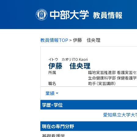
教員情報
教員情報TOP
> 伊藤 佳央理
イトウ カオリ
ITO Kaori
伊藤 佳央理
所属
臨地実習推進部 看護実習セ
生命健康科学部 保健看護学
職名
助手（実習講師）
業績
学歴・学位
愛知県立大学大学
現在の専門分野
基礎看護学