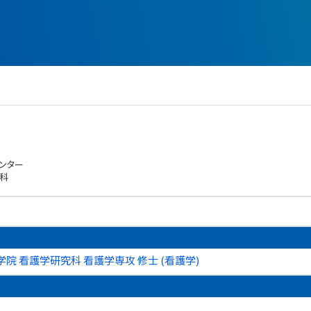
ンター
科
院 看護学研究科 看護学専攻 修士 (看護学)