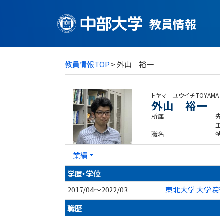
教員情報
教員情報TOP
> 外山 裕一
トヤマ ユウイチ
TOYAMA 
外山 裕一
所属
職名
業績
学歴・学位
2017/04～2022/03
東北大学 大学院
職歴