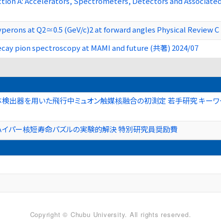
ction A: Accelerators, Spectrometers, Detectors and Associa
yperons at Q2≃0.5 (GeV/c)2 at forward angles Physical Review C
ecay pion spectroscopy at MAMI and future (共著) 2024/07
検出器を用いた飛行中ミュオン触媒核融合の初測定 若手研究 キーワード
ハイパー核短寿命パズルの実験的解決 特別研究員奨励費
Copyright © Chubu University. All rights reserved.