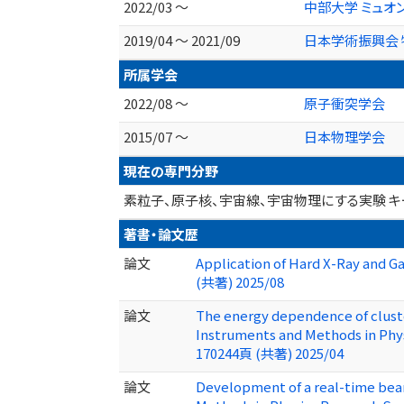
2022/03 ～
中部大学 ミュオ
2019/04 ～ 2021/09
日本学術振興会 特
所属学会
2022/08 ～
原子衝突学会
2015/07 ～
日本物理学会
現在の専門分野
素粒子、原子核、宇宙線、宇宙物理にする実験 キ
著書・論文歴
論文
Application of Hard X-Ray and G
(共著) 2025/08
論文
The energy dependence of cluste
Instruments and Methods in Phy
170244頁 (共著) 2025/04
論文
Development of a real-time beam 