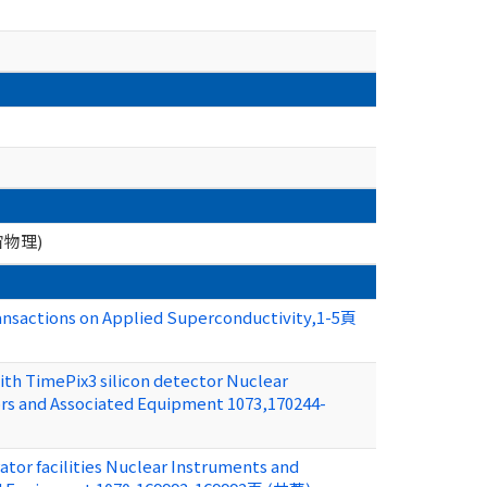
物理)
ransactions on Applied Superconductivity,1-5頁
ith TimePix3 silicon detector Nuclear
ors and Associated Equipment 1073,170244-
ator facilities Nuclear Instruments and