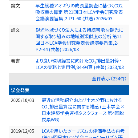
論文
早生樹種アオギリの成長量調査に基づくCO2
吸収量の算定 第21回日本LCA学会研究発表
会講演要旨集,2-P1-60 (共著) 2026/03
論文
観光地域づくり法人による持続可能な観光に
関する取り組みの地域別類似度の分析 第21
回日本LCA学会研究発表会講演要旨集,2-
P2-44 (共著) 2026/03
著書
より良い環境経営に向けたCO
排出量計算・
2
LCAの実務と実用例,84-94頁 (共著) 2023/03
全件表示（234件）
学会発表
2025/10/03
最近の活動紹介および土木分野における
CO
排出量算定に関する雑感 (土木学会×
2
日本建築学会連携タスクフォース 第4回脱
炭素WG)
2019/12/05
LCAを用いたツーリズムの評価手法の再考
(第25回日本LCA学会ニューツーリズム研