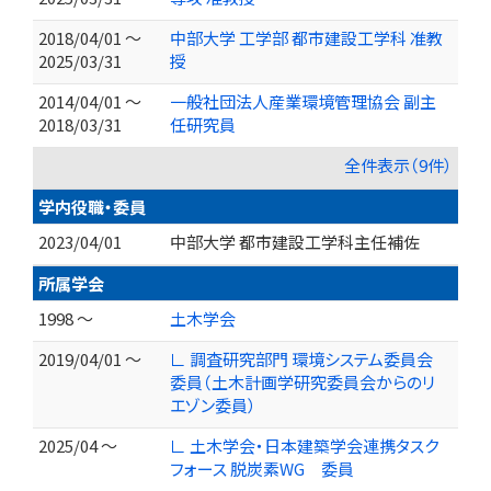
2018/04/01 ～
中部大学 工学部 都市建設工学科 准教
2025/03/31
授
2014/04/01 ～
一般社団法人産業環境管理協会 副主
2018/03/31
任研究員
全件表示（9件）
学内役職・委員
2023/04/01
中部大学 都市建設工学科主任補佐
所属学会
1998 ～
土木学会
2019/04/01 ～
∟ 調査研究部門 環境システム委員会
委員（土木計画学研究委員会からのリ
エゾン委員）
2025/04 ～
∟ 土木学会・日本建築学会連携タスク
フォース 脱炭素WG 委員