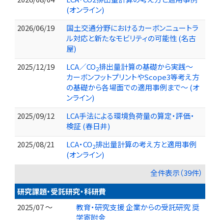
(オンライン)
2026/06/19
国土交通分野におけるカーボンニュートラ
ル対応と新たなモビリティの可能性 (名古
屋)
2025/12/19
LCA／CO
排出量計算の基礎から実践～
2
カーボンフットプリントやScope3等考え方
の基礎から各場面での適用事例まで～ (オ
ンライン)
2025/09/12
LCA手法による環境負荷量の算定・評価・
検証 (春日井)
2025/08/21
LCA・CO
排出量計算の考え方と適用事例
2
(オンライン)
全件表示（39件）
研究課題・受託研究・科研費
2025/07 ～
教育・研究支援 企業からの受託研究 奨
学寄附金