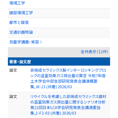
環境工学
建設環境工学
都市と環境
交通計画特論
測量学講義・実習Ⅰ
全件表示（12件）
著書・論文歴
論文
非焼成セラミックス製インターロッキングブロ
ックの温室効果ガス排出量の算定 令和7年度
土木学会中部支部研究発表会講演概要
集,Ⅶ-13 (共著) 2026/03
論文
リサイクルを考慮した非焼成セラミックス建材
の温室効果ガス排出量に関するシナリオ分析
第21回日本LCA学会研究発表会講演要旨
集,1-F2-03 (共著) 2026/03