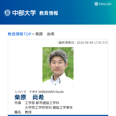
ENGLISH
教員情報
教員情報TOP
> 柴原 尚希
（最終更新日 : 2026-08-06 17:01:57）
シバハラ ナオキ
SHIBAHARA Naoki
柴原 尚希
所属
工学部 都市建設工学科
大学院工学研究科 建設工学専攻
職名
教授