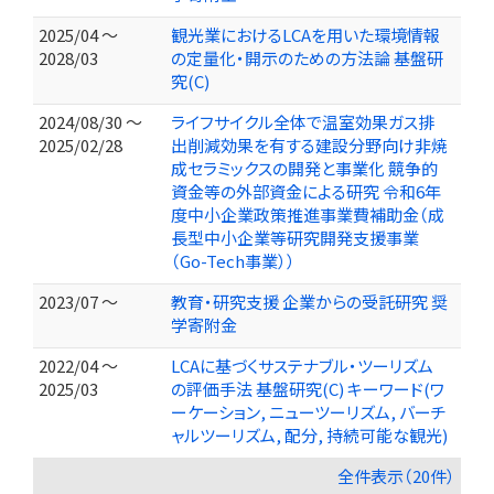
2025/04 ～
観光業におけるLCAを用いた環境情報
2028/03
の定量化・開示のための方法論 基盤研
究(C)
2024/08/30 ～
ライフサイクル全体で温室効果ガス排
2025/02/28
出削減効果を有する建設分野向け非焼
成セラミックスの開発と事業化 競争的
資金等の外部資金による研究 令和6年
度中小企業政策推進事業費補助金（成
長型中小企業等研究開発支援事業
（Go-Tech事業））
2023/07 ～
教育・研究支援 企業からの受託研究 奨
学寄附金
2022/04 ～
LCAに基づくサステナブル・ツーリズム
2025/03
の評価手法 基盤研究(C) キーワード(ワ
ーケーション, ニューツーリズム, バーチ
ャルツーリズム, 配分, 持続可能な観光)
全件表示（20件）