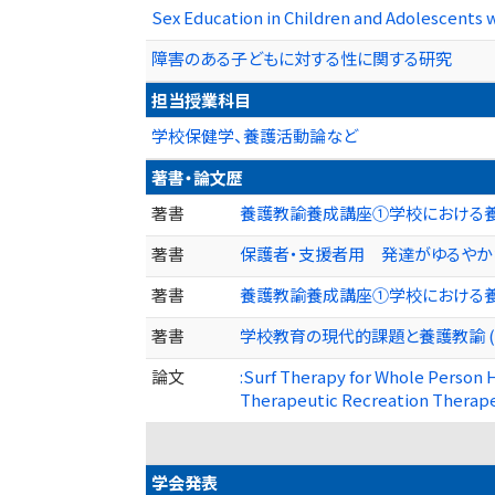
Sex Education in Children and Adolescents w
障害のある子どもに対する性に関する研究
担当授業科目
学校保健学、養護活動論など
著書・論文歴
著書
養護教諭養成講座①学校における養護活
著書
保護者・支援者用 発達がゆるやかな思
著書
養護教諭養成講座①学校における養護活
著書
学校教育の現代的課題と養護教諭 (共著
論文
:Surf Therapy for Whole Person 
Therapeutic Recreation Therape
学会発表