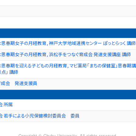
思春期女子の月経教育, 神戸大学地域連携センター ぽっとらっく 講師
思春期女子の月経教育, 浜松手をつなぐ育成会 発達支援講座 講師
思春期を迎える子どもの月経教育, マビ薬局「まちの保健室」思春期
点」 講師
育成会 発達支援員
会 所属
会 若手による小児保健検討委員会 委員
Copyright © Chubu University. All rights reserved.