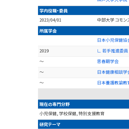
学内役職・委員
2023/04/01
中部大学 コモン
所属学会
日本小児保健協
2019
∟ 若手推進委員
～
思春期学会
～
日本健康相談学
～
日本養護教諭教
現在の専門分野
小児保健, 学校保健, 特別支援教育
研究テーマ