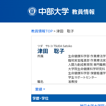
教員情報
教員情報TOP
> 津田 聡子
ツダ サトコ
TSUDA Satoko
津田 聡子
所属
生命健康科学部 作業療法学
臨地実習推進部 作業療法実
人間力創成教育院 専門職教
大学院生命健康科学研究科
生命健康科学部 保健看護学
学生サポートセンター
職名
准教授
業績
学歴・学位
神戸大学大学院 