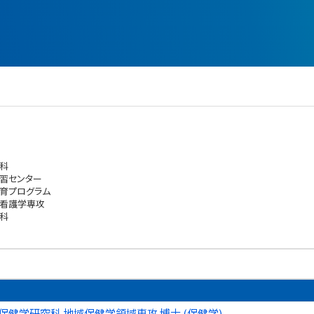
科
習センター
育プログラム
 看護学専攻
科
保健学研究科 地域保健学領域専攻 博士 (保健学)