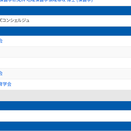
ズコンシェルジュ
会
会
育学会