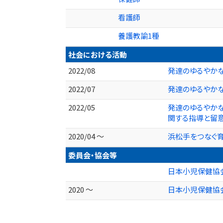
看護師
養護教諭1種
社会における活動
2022/08
発達のゆるやかな
2022/07
発達のゆるやかな
2022/05
発達のゆるやかな
関する指導と留意
2020/04 ～
浜松手をつなぐ
委員会・協会等
日本小児保健協
2020 ～
日本小児保健協