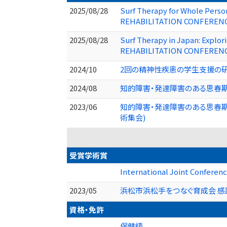
2025/08/28
Surf Therapy for Whole Perso
REHABILITATION CONFERENC
2025/08/28
Surf Therapy in Japan: Explo
REHABILITATION CONFERENCE
2024/10
2回の精神性疾患の学生支援の研
2024/08
知的障害・発達障害のある思春期
2023/06
知的障害・発達障害のある思春期
術集会)
受賞学術賞
International Joint Confe
2023/05
浜松市浜松手をつなぐ育成会 感
資格・免許
保健師