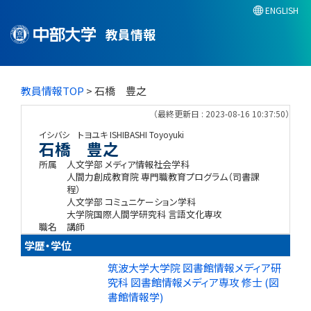
ENGLISH
教員情報
教員情報TOP
> 石橋 豊之
（最終更新日 : 2023-08-16 10:37:50）
イシバシ トヨユキ
ISHIBASHI Toyoyuki
石橋 豊之
所属
人文学部 メディア情報社会学科
人間力創成教育院 専門職教育プログラム（司書課
程）
人文学部 コミュニケーション学科
大学院国際人間学研究科 言語文化専攻
職名
講師
学歴・学位
筑波大学大学院 図書館情報メディア研
究科 図書館情報メディア専攻 修士 (図
書館情報学)