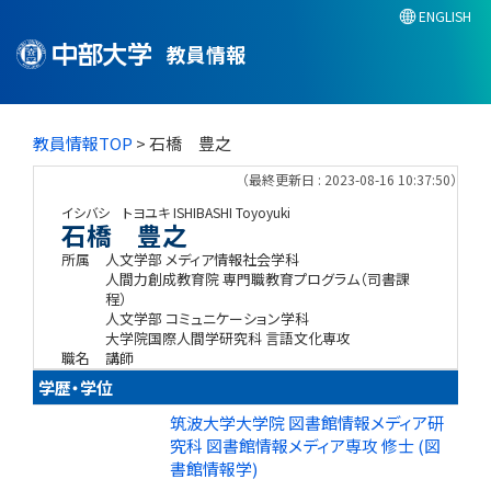
ENGLISH
教員情報
教員情報TOP
> 石橋 豊之
（最終更新日 : 2023-08-16 10:37:50）
イシバシ トヨユキ
ISHIBASHI Toyoyuki
石橋 豊之
所属
人文学部 メディア情報社会学科
人間力創成教育院 専門職教育プログラム（司書課
程）
人文学部 コミュニケーション学科
大学院国際人間学研究科 言語文化専攻
職名
講師
学歴・学位
筑波大学大学院 図書館情報メディア研
究科 図書館情報メディア専攻 修士 (図
書館情報学)