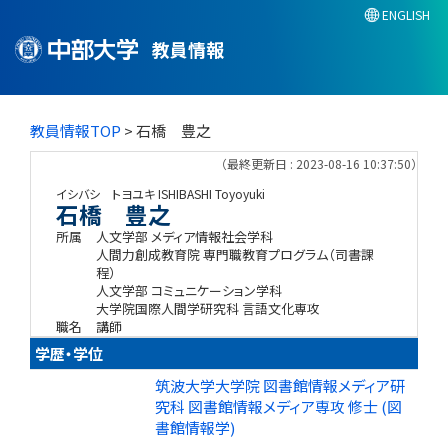
ENGLISH
教員情報
教員情報TOP
> 石橋 豊之
（最終更新日 : 2023-08-16 10:37:50）
イシバシ トヨユキ
ISHIBASHI Toyoyuki
石橋 豊之
所属
人文学部 メディア情報社会学科
人間力創成教育院 専門職教育プログラム（司書課
程）
人文学部 コミュニケーション学科
大学院国際人間学研究科 言語文化専攻
職名
講師
学歴・学位
筑波大学大学院 図書館情報メディア研
究科 図書館情報メディア専攻 修士 (図
書館情報学)