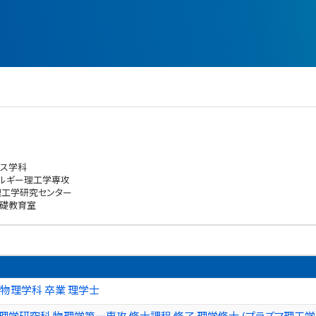
ンス学科
ネルギー理工学専攻
理工学研究センター
基礎教育室
 物理学科 卒業 理学士
理学研究科 物理学第一専攻 修士課程 修了 理学修士 (プラズマ理工学