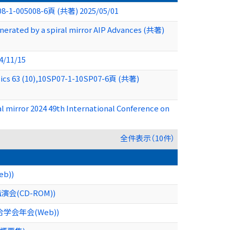
5008-1-005008-6頁 (共著) 2025/05/01
nerated by a spiral mirror AIP Advances (共著)
4/11/15
ysics 63 (10),10SP07-1-10SP07-6頁 (共著)
al mirror 2024 49th International Conference on
全件表示（10件）
b))
(CD-ROM))
会年会(Web))