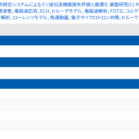
統合システムによるミリ波伝送機器損失評価と最適化 基盤研究(C) キー
導波管, 電磁波応答, ECH, ドルーデモデル, 電磁波解析, FDTD, コ
ード解析, ローレンツモデル, 角運動量, 電子サイクロトロン共鳴, ドルーで