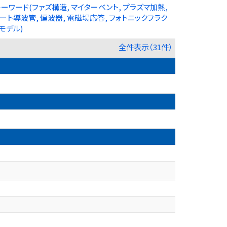
ワード(ファズ構造, マイターベント, プラズマ加熱,
ルゲート導波管, 偏波器, 電磁場応答, フォトニックフラク
モデル)
全件表示（31件）