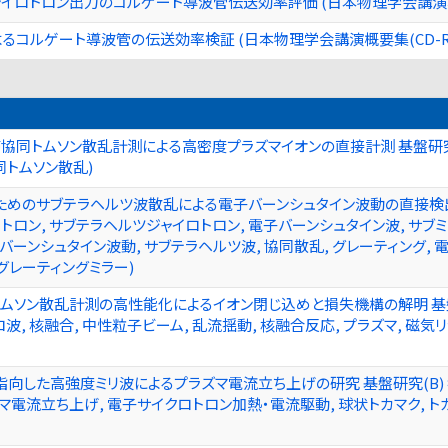
スジャイロトロン出力のコルゲート導波管伝送効率評価 (日本物理学会講演
るコルゲート導波管の伝送効率検証 (日本物理学会講演概要集(CD-RO
協同トムソン散乱計測による高密度プラズマイオンの直接計測 基盤研究(
同トムソン散乱)
めのサブテラヘルツ波散乱による電子バーンシュタイン波動の直接検出 基
ロン, サブテラヘルツジャイロトロン, 電子バーンシュタイン波, サブミ
バーンシュタイン波動, サブテラヘルツ波, 協同散乱, グレーティング,
 グレーティングミラー)
ムソン散乱計測の高性能化によるイオン閉じ込めと損失機構の解明 基盤研究
ロ波, 核融合, 中性粒子ビーム, 乱流揺動, 核融合反応, プラズマ, 磁気リ
向した高強度ミリ波によるプラズマ電流立ち上げの研究 基盤研究(B) 
ズマ電流立ち上げ, 電子サイクロトロン加熱・電流駆動, 球状トカマク, ト