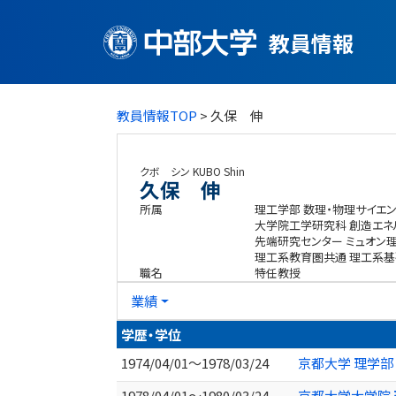
教員情報
教員情報TOP
> 久保 伸
クボ シン
KUBO Shin
久保 伸
所属
理工学部 数理・物理サイエ
大学院工学研究科 創造エ
先端研究センター ミュオン
理工系教育圏共通 理工系
職名
特任教授
業績
学歴・学位
1974/04/01～1978/03/24
京都大学 理学部
1978/04/01～1980/03/24
京都大学大学院 