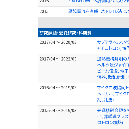
2016
300 GHz帯CTS計測用パル
2015
誘起電流を考慮したFDTD法によ
研究課題・受託研究・科研費
2017/04 ～ 2020/03
サブテラヘルツ帯
ャイロトロン, 協
2017/04 ～ 2022/03
加熱機構解明のた
ヘルツ波ジャイロト
ビーム伝搬, 電子
信器, 散乱計測,
2016/04 ～ 2019/03
マイクロ波協同ト
ヘリカル, マイク
乱, 乱流)
2015/04 ～ 2019/03
先進核融合炉を指
げ, 非誘導プラ
ロトロン加熱)