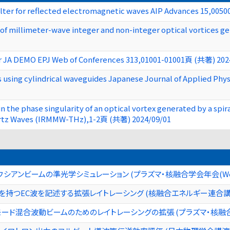
filter for reflected electromagnetic waves AIP Advances 15,00
 millimeter-wave integer and non-integer optical vortices ge
for JA DEMO EPJ Web of Conferences 313,01001-01001頁 (共著) 202
 using cylindrical waveguides Japanese Journal of Applied Ph
n the phase singularity of an optical vortex generated by a spir
hertz Waves (IRMMW-THz),1-2頁 (共著) 2024/09/01
シアンビームの準光学シミュレーション (プラズマ・核融合学会年会(We
持つEC波を記述する拡張レイトレーシング (核融合エネルギー連合講演会
ド混合波動ビームのためのレイトレーシングの拡張 (プラズマ・核融合学