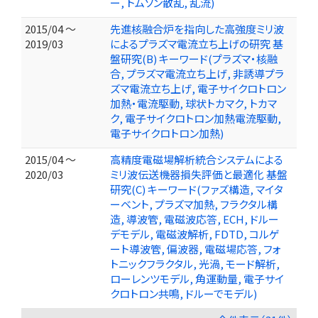
ー, トムソン散乱, 乱流)
2015/04 ～
先進核融合炉を指向した高強度ミリ波
2019/03
によるプラズマ電流立ち上げの研究 基
盤研究(B) キーワード(プラズマ・核融
合, プラズマ電流立ち上げ, 非誘導プラ
ズマ電流立ち上げ, 電子サイクロトロン
加熱・電流駆動, 球状トカマク, トカマ
ク, 電子サイクロトロン加熱電流駆動,
電子サイクロトロン加熱)
2015/04 ～
高精度電磁場解析統合システムによる
2020/03
ミリ波伝送機器損失評価と最適化 基盤
研究(C) キーワード(ファズ構造, マイタ
ーベント, プラズマ加熱, フラクタル構
造, 導波管, 電磁波応答, ECH, ドルー
デモデル, 電磁波解析, FDTD, コルゲ
ート導波管, 偏波器, 電磁場応答, フォ
トニックフラクタル, 光渦, モード解析,
ローレンツモデル, 角運動量, 電子サイ
クロトロン共鳴, ドルーでモデル)