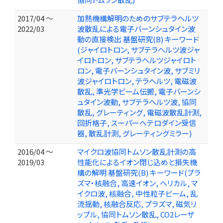
2017/04 ～
加熱機構解明のためのサブテラヘルツ
2022/03
波散乱による電子バーンシュタイン波
動の直接検出 基盤研究(B) キーワード
(ジャイロトロン, サブテラヘルツ波ジャ
イロトロン, サブテラヘルツジャイロト
ロン, 電子バーンシュタイン波, サブミリ
波ジャイロトロン, テラヘルツ, 電磁波
散乱, 準光学ビーム伝搬, 電子バーンシ
ュタイン波動, サブテラヘルツ波, 協同
散乱, グレーティング, 電磁波散乱計測,
回折格子, スーパーヘテロダイン受信
器, 散乱計測, グレーティングミラー)
2016/04 ～
マイクロ波協同トムソン散乱計測の高
2019/03
性能化によるイオン閉じ込めと損失機
構の解明 基盤研究(B) キーワード(プラ
ズマ・核融合, 高速イオン, ヘリカル, マ
イクロ波, 核融合, 中性粒子ビーム, 乱
流揺動, 核融合反応, プラズマ, 磁気リ
ップル, 協同トムソン散乱, CO2レーザ