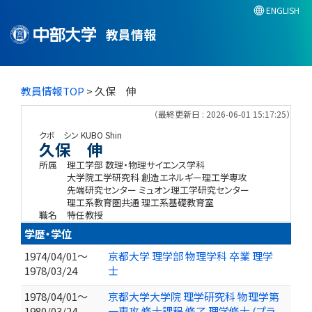
ENGLISH
教員情報
教員情報TOP
> 久保 伸
（最終更新日 : 2026-06-01 15:17:25）
クボ シン
KUBO Shin
久保 伸
所属
理工学部 数理・物理サイエンス学科
大学院工学研究科 創造エネルギー理工学専攻
先端研究センター ミュオン理工学研究センター
理工系教育圏共通 理工系基礎教育室
職名
特任教授
学歴・学位
1974/04/01～
京都大学 理学部 物理学科 卒業 理学
1978/03/24
士
1978/04/01～
京都大学大学院 理学研究科 物理学第
1980/03/24
一専攻 修士課程 修了 理学修士 (プラ