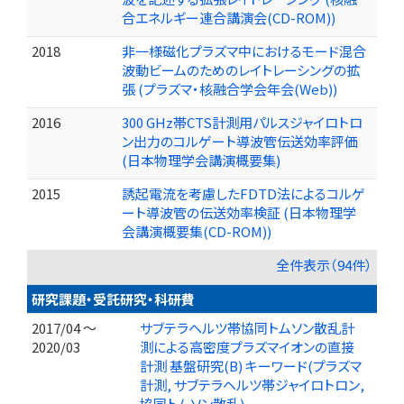
合エネルギー連合講演会(CD-ROM))
2018
非一様磁化プラズマ中におけるモード混合
波動ビームのためのレイトレーシングの拡
張 (プラズマ・核融合学会年会(Web))
2016
300 GHz帯CTS計測用パルスジャイロトロ
ン出力のコルゲート導波管伝送効率評価
(日本物理学会講演概要集)
2015
誘起電流を考慮したFDTD法によるコルゲ
ート導波管の伝送効率検証 (日本物理学
会講演概要集(CD-ROM))
全件表示（94件）
研究課題・受託研究・科研費
2017/04 ～
サブテラヘルツ帯協同トムソン散乱計
2020/03
測による高密度プラズマイオンの直接
計測 基盤研究(B) キーワード(プラズマ
計測, サブテラヘルツ帯ジャイロトロン,
協同トムソン散乱)