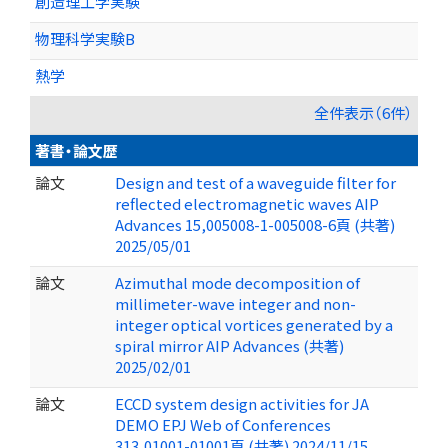
創造理工学実験
物理科学実験B
熱学
全件表示（6件）
著書・論文歴
論文
Design and test of a waveguide filter for
reflected electromagnetic waves AIP
Advances 15,005008-1-005008-6頁 (共著)
2025/05/01
論文
Azimuthal mode decomposition of
millimeter-wave integer and non-
integer optical vortices generated by a
spiral mirror AIP Advances (共著)
2025/02/01
論文
ECCD system design activities for JA
DEMO EPJ Web of Conferences
313,01001-01001頁 (共著) 2024/11/15