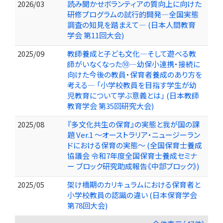
2026/03
読み聞かせボランティアの質向上に向けた
研修プログラムの試行的開発―全国実態
調査の知見を踏まえて― (日本人間教育
学会 第11回大会)
2025/09
教師養成と子ども文化―そして遊べる教
師がいなくなった⑩―幼保小連携・接続に
向けた今後の教員・保育者養成のあり方を
考える― 「小学校教員を目指す学生が幼
児教育について学ぶ意義とは」 (日本教師
教育学会 第35回研究大会)
2025/08
『多文化共生の保育』の実態と我が国の課
題 Ver.1 〜オーストラリア・ニュージーラン
ドにおける保育の実態〜 (全国保育士養成
協議会 令和7年度全国保育士養成セミナ
ー ブロック研究助成報告《中部ブロック》)
2025/05
架け橋期のカリキュラムにおける保育者と
小学校教員の認識の違い (日本保育学会
第78回大会)