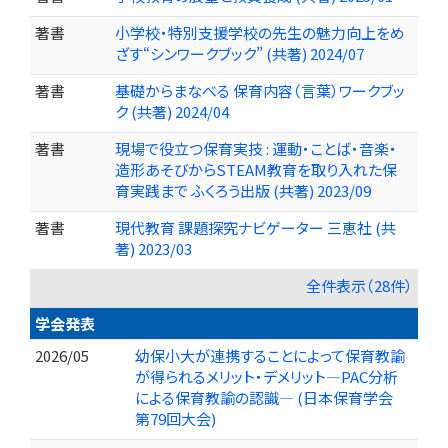
著書
小学校・特別支援学校の先生の魅力向上をめ
ざす“シンワークブック” (共著) 2024/07
著書
基礎からまなべる 保育内容（言葉）ワークブッ
ク (共著) 2024/04
著書
現場で役立つ保育実技 : 運動・ことば・音楽・
造形あそびからSTEAM教育を取り入れた保
育実践まで ふくろう出版 (共著) 2023/09
著書
現代教育 課題探究ナビゲーター 三恵社 (共
著) 2023/03
全件表示（28件）
学会発表
2026/05
幼保小大が連携することによって保育教諭
が得られるメリット・デメリット―PAC分析
による保育教諭の認識― (日本保育学会
第79回大会)