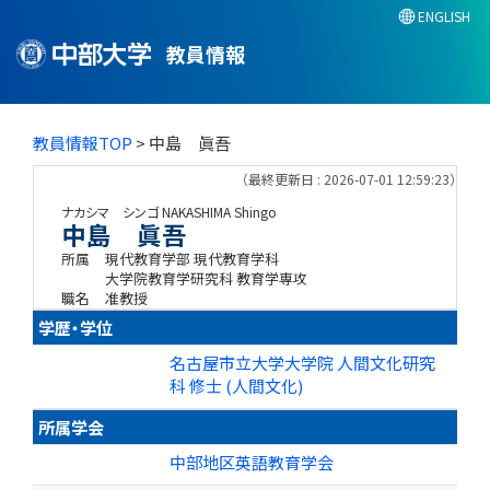
ENGLISH
教員情報
教員情報TOP
> 中島 眞吾
（最終更新日 : 2026-07-01 12:59:23）
ナカシマ シンゴ
NAKASHIMA Shingo
中島 眞吾
所属
現代教育学部 現代教育学科
大学院教育学研究科 教育学専攻
職名
准教授
学歴・学位
名古屋市立大学大学院 人間文化研究
科 修士 (人間文化)
所属学会
中部地区英語教育学会