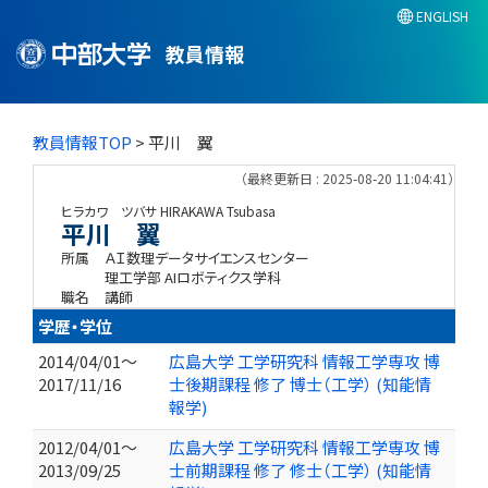
ENGLISH
教員情報
教員情報TOP
> 平川 翼
（最終更新日 : 2025-08-20 11:04:41）
ヒラカワ ツバサ
HIRAKAWA Tsubasa
平川 翼
所属
ＡＩ数理データサイエンスセンター
理工学部 AIロボティクス学科
職名
講師
学歴・学位
2014/04/01～
広島大学 工学研究科 情報工学専攻 博
2017/11/16
士後期課程 修了 博士（工学） (知能情
報学)
2012/04/01～
広島大学 工学研究科 情報工学専攻 博
2013/09/25
士前期課程 修了 修士（工学） (知能情