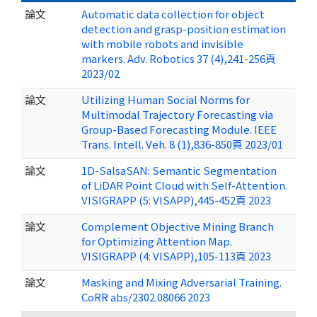
論文
Automatic data collection for object
detection and grasp-position estimation
with mobile robots and invisible
markers. Adv. Robotics 37 (4),241-256頁
2023/02
論文
Utilizing Human Social Norms for
Multimodal Trajectory Forecasting via
Group-Based Forecasting Module. IEEE
Trans. Intell. Veh. 8 (1),836-850頁 2023/01
論文
1D-SalsaSAN: Semantic Segmentation
of LiDAR Point Cloud with Self-Attention.
VISIGRAPP (5: VISAPP),445-452頁 2023
論文
Complement Objective Mining Branch
for Optimizing Attention Map.
VISIGRAPP (4: VISAPP),105-113頁 2023
論文
Masking and Mixing Adversarial Training.
CoRR abs/2302.08066 2023