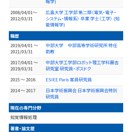
報学)
2008/04/01～
広島大学 工学部 第二類（電気・電子・
2012/03/31
システム・情報系） 卒業 学士（工学） (知
能情報学)
職歴
2019/04/01 ～
中部大学 中部高等学術研究所 特任
2021/03/31
助教
2017/04/01 ～
中部大学工学部ロボット理工学科藤吉
2019/03/31
研究室 研究員・ポスドク
2015 ～ 2016
ESIEE Paris 客員研究員
2014 ～ 2017
日本学術振興会 日本学術振興会特別
研究員
現在の専門分野
知覚情報処理
著書・論文歴